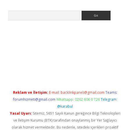
Arama
et
tulipbetgiris.org
Reklam ve İletişim:
E-mail:
backlinkpaneli@gmail.com
Teams:
forumhizmeti@gmail.com
Whatsapp: 0262 606 0 726
Telegram:
@karabul
Yasal Uyarı:
Sitemiz, 5651 Sayılı Kanun gereğince Bilgi Teknolojileri
ve İletişim Kurumu (BTK) tarafından onaylanmış bir Yer Sağlayıcı
olarak hizmet vermektedir. Bu nedenle, sitedeki içerikleri proaktif