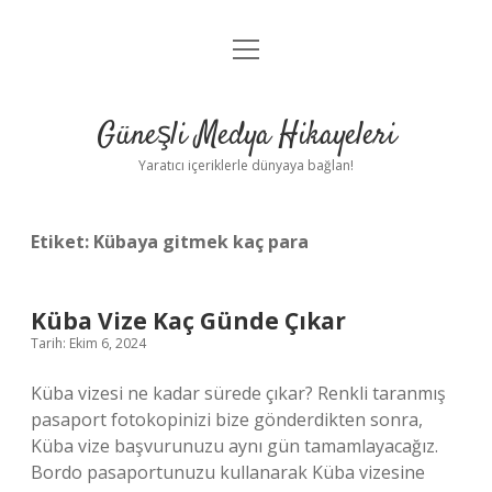
menüyü
Anasayfa
aç
Gizlilik Politikası
Güneşli Medya Hikayeleri
Yasal Uyarı
Yaratıcı içeriklerle dünyaya bağlan!
Hakkımızda
Etiket:
Kübaya gitmek kaç para
Küba Vize Kaç Günde Çıkar
Tarih: Ekim 6, 2024
Küba vizesi ne kadar sürede çıkar? Renkli taranmış
pasaport fotokopinizi bize gönderdikten sonra,
Küba vize başvurunuzu aynı gün tamamlayacağız.
Bordo pasaportunuzu kullanarak Küba vizesine