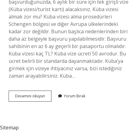
başvurduğunuzda, 6 aylık bir süre için tek girişli vize
(Küba vizesi/turist kartı) alacaksınız. Küba vizesi
almak zor mu? Küba vizesi alma prosedürleri
Schengen bölgesi ve diğer Avrupa ülkelerindeki
kadar zor değildir. Bunun başlıca nedenlerinden biri
daha az belgeyle başvuru yapılabilmesidir. Başvuru
sahibinin en az 6 ay geçerli bir pasaportu olmalıdır.
Küba vizesi kaç TL? Küba vize ücreti 50 avrodur. Bu
ücret belirli bir standarda dayanmaktadır. Küba’ya
girmek için vizeye ihtiyacınız varsa, bizi istediğiniz
zaman arayabilirsiniz. Küba…
Küba
Devamını okuyun
Yorum Bırak
Vize
Kaç
Günde
Çıkar
Sitemap