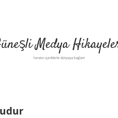
üneşli Medya Hikayele
Yaratıcı içeriklerle dünyaya bağlan!
Mudur