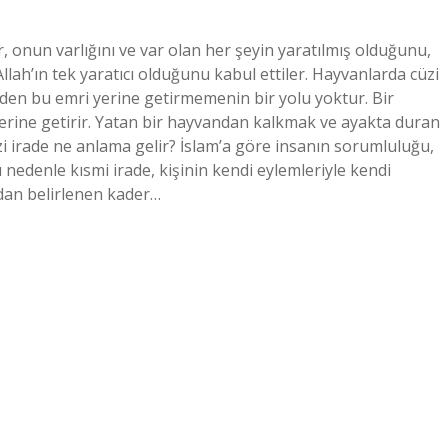
er, onun varlığını ve var olan her şeyin yaratılmış olduğunu,
llah’ın tek yaratıcı olduğunu kabul ettiler. Hayvanlarda cüzi
yüzden bu emri yerine getirmemenin bir yolu yoktur. Bir
yerine getirir. Yatan bir hayvandan kalkmak ve ayakta duran
zi irade ne anlama gelir? İslam’a göre insanın sorumluluğu,
nedenle kısmi irade, kişinin kendi eylemleriyle kendi
ından belirlenen kader…