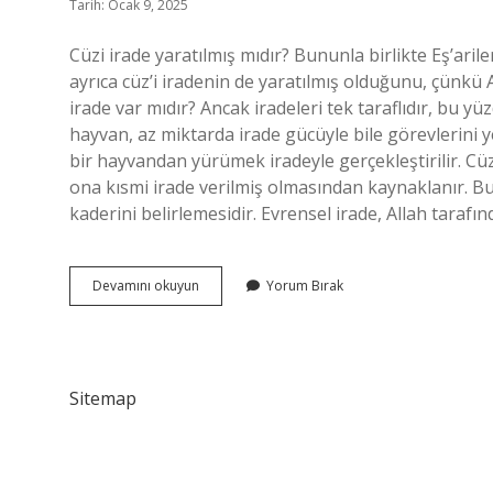
Tarih: Ocak 9, 2025
Cüzi irade yaratılmış mıdır? Bununla birlikte Eş’aril
ayrıca cüz’i iradenin de yaratılmış olduğunu, çünkü A
irade var mıdır? Ancak iradeleri tek taraflıdır, bu 
hayvan, az miktarda irade gücüyle bile görevlerini 
bir hayvandan yürümek iradeyle gerçekleştirilir. Cü
ona kısmi irade verilmiş olmasından kaynaklanır. Bu 
kaderini belirlemesidir. Evrensel irade, Allah taraf
Cüzi
Devamını okuyun
Yorum Bırak
Irade
Mahluk
Mudur
Sitemap