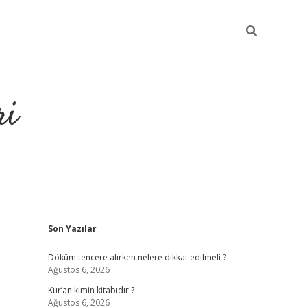
ri
Sidebar
Son Yazılar
grandoperabet
tulipbe
Döküm tencere alırken nelere dikkat edilmeli ?
Ağustos 6, 2026
Kur’an kimin kitabıdır ?
Ağustos 6, 2026