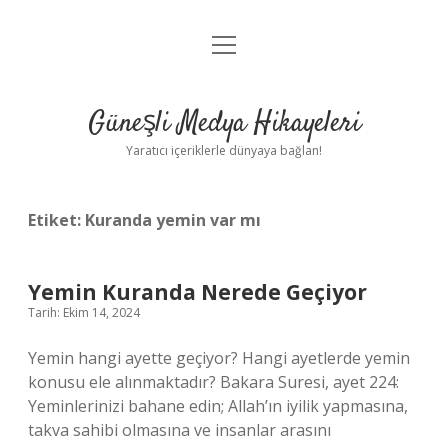
menüyü
Anasayfa
aç
Gizlilik Politikası
Güneşli Medya Hikayeleri
Yasal Uyarı
Yaratıcı içeriklerle dünyaya bağlan!
Hakkımızda
Etiket:
Kuranda yemin var mı
Yemin Kuranda Nerede Geçiyor
Tarih: Ekim 14, 2024
Yemin hangi ayette geçiyor? Hangi ayetlerde yemin
konusu ele alınmaktadır? Bakara Suresi, ayet 224:
Yeminlerinizi bahane edin; Allah’ın iyilik yapmasına,
takva sahibi olmasına ve insanlar arasını