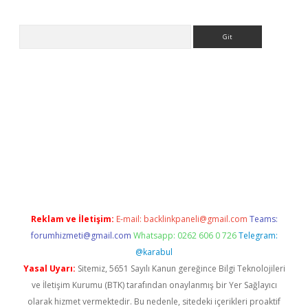
Arama
et
tulipbetgiris.org
Reklam ve İletişim:
E-mail:
backlinkpaneli@gmail.com
Teams:
forumhizmeti@gmail.com
Whatsapp: 0262 606 0 726
Telegram:
@karabul
Yasal Uyarı:
Sitemiz, 5651 Sayılı Kanun gereğince Bilgi Teknolojileri
ve İletişim Kurumu (BTK) tarafından onaylanmış bir Yer Sağlayıcı
olarak hizmet vermektedir. Bu nedenle, sitedeki içerikleri proaktif