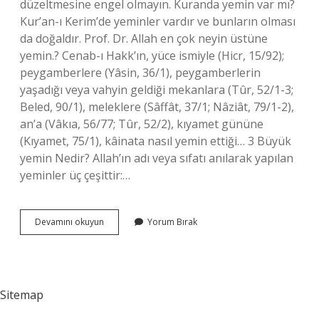
düzeltmesine engel olmayın. Kuranda yemin var mı?
Kur’an-ı Kerim’de yeminler vardır ve bunların olması
da doğaldır. Prof. Dr. Allah en çok neyin üstüne
yemin.? Cenab-ı Hakk’ın, yüce ismiyle (Hicr, 15/92);
peygamberlere (Yâsin, 36/1), peygamberlerin
yaşadığı veya vahyin geldiği mekanlara (Tûr, 52/1-3;
Beled, 90/1), meleklere (Sâffât, 37/1; Nâziât, 79/1-2),
an’a (Vâkıa, 56/77; Tûr, 52/2), kıyamet gününe
(Kıyamet, 75/1), kâinata nasıl yemin ettiği… 3 Büyük
yemin Nedir? Allah’ın adı veya sıfatı anılarak yapılan
yeminler üç çeşittir:…
Yemin
Devamını okuyun
Yorum Bırak
Kuranda
Nerede
Geçiyor
Sitemap