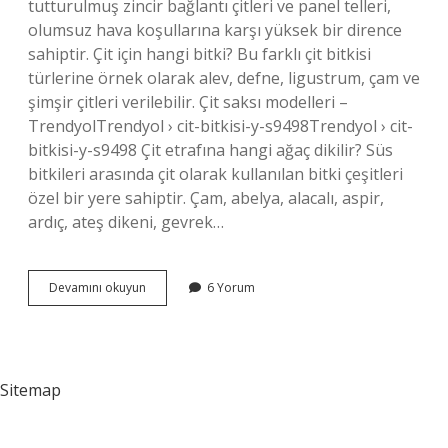
tutturulmuş zincir bağlantı çitleri ve panel telleri,
olumsuz hava koşullarına karşı yüksek bir dirence
sahiptir. Çit için hangi bitki? Bu farklı çit bitkisi
türlerine örnek olarak alev, defne, ligustrum, çam ve
şimşir çitleri verilebilir. Çit saksı modelleri –
TrendyolTrendyol › cit-bitkisi-y-s9498Trendyol › cit-
bitkisi-y-s9498 Çit etrafına hangi ağaç dikilir? Süs
bitkileri arasında çit olarak kullanılan bitki çeşitleri
özel bir yere sahiptir. Çam, abelya, alacalı, aspir,
ardıç, ateş dikeni, gevrek…
En
Devamını okuyun
6 Yorum
Iyi
Çit
Bitkisi
Hangisidir
Sitemap