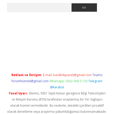
Arama
et
tulipbetgiris.org
Reklam ve İletişim:
E-mail:
backlinkpaneli@gmail.com
Teams:
forumhizmeti@gmail.com
Whatsapp: 0262 606 0 726
Telegram:
@karabul
Yasal Uyarı:
Sitemiz, 5651 Sayılı Kanun gereğince Bilgi Teknolojileri
ve İletişim Kurumu (BTK) tarafından onaylanmış bir Yer Sağlayıcı
olarak hizmet vermektedir. Bu nedenle, sitedeki içerikleri proaktif
olarak denetleme veya araştırma yükümlülüğümüz bulunmamaktadır.