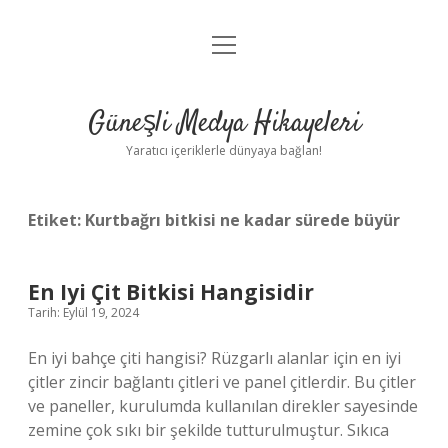
menüyü
Anasayfa
aç
Gizlilik Politikası
Güneşli Medya Hikayeleri
Yasal Uyarı
Yaratıcı içeriklerle dünyaya bağlan!
Hakkımızda
Etiket:
Kurtbağrı bitkisi ne kadar sürede büyür
En Iyi Çit Bitkisi Hangisidir
Tarih: Eylül 19, 2024
En iyi bahçe çiti hangisi? Rüzgarlı alanlar için en iyi
çitler zincir bağlantı çitleri ve panel çitlerdir. Bu çitler
ve paneller, kurulumda kullanılan direkler sayesinde
zemine çok sıkı bir şekilde tutturulmuştur. Sıkıca