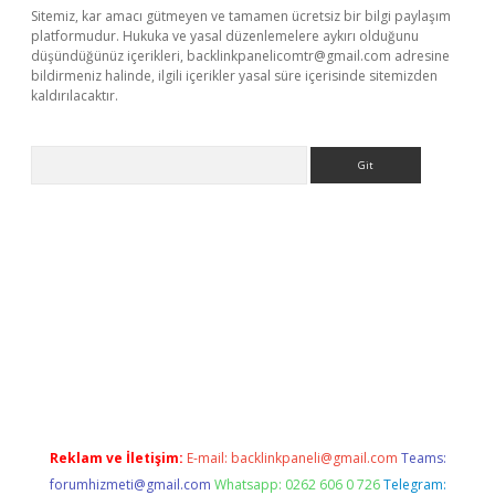
Sitemiz, kar amacı gütmeyen ve tamamen ücretsiz bir bilgi paylaşım
platformudur. Hukuka ve yasal düzenlemelere aykırı olduğunu
düşündüğünüz içerikleri,
backlinkpanelicomtr@gmail.com
adresine
bildirmeniz halinde, ilgili içerikler yasal süre içerisinde sitemizden
kaldırılacaktır.
Arama
et
tulipbetgiris.org
Reklam ve İletişim:
E-mail:
backlinkpaneli@gmail.com
Teams:
forumhizmeti@gmail.com
Whatsapp: 0262 606 0 726
Telegram: