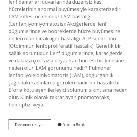
lenf damarları duvarlarında düzensiz kas
hücrelerinin anormal büyümesiyle karakterizedir.
LAM kitlesi ne demek? LAM hastalığı
(Lenfanjiyomiyomatozis): Akciğerlerde, lenf
düğümlerinde ve böbreklerde hücre büyümesine
neden olan bir akciğer hastalığı. ALP sendromu
(Otoimmün lenfoproliferatif hastalık): Genetik bir
sağlık sorunudur. Lenf düğümlerinde, karaciğerde
ve dalakta çok fazla beyaz kan hücresi birikmesine
neden olur. LAM görünümü nedir? Pulmoner
lenfanjiyoleiomiyomatozis (LAM), doğurganlık
çağındaki kadınlarda görülen nadir bir hastalıktır.
Eforla kötüleşen ilerleyici solunum sıkıntısına neden
olur. Klinik olarak tekrarlayan pnömotoraks,
hemoptizi veya…
Lam
Devamını okuyun
Yorum Bırak
Nedir
Usg