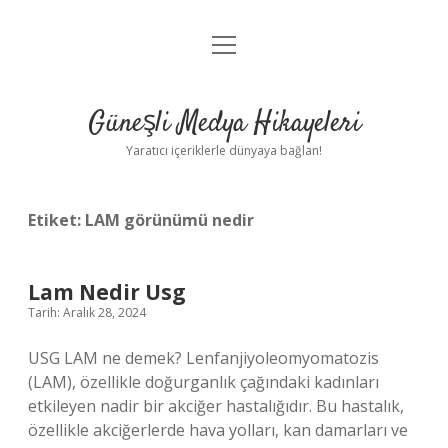
menüyü
Anasayfa
aç
Gizlilik Politikası
Güneşli Medya Hikayeleri
Yasal Uyarı
Yaratıcı içeriklerle dünyaya bağlan!
Hakkımızda
Etiket:
LAM görünümü nedir
Lam Nedir Usg
Tarih: Aralık 28, 2024
USG LAM ne demek? Lenfanjiyoleomyomatozis
(LAM), özellikle doğurganlık çağındaki kadınları
etkileyen nadir bir akciğer hastalığıdır. Bu hastalık,
özellikle akciğerlerde hava yolları, kan damarları ve