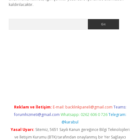
kaldırılacaktır.
Arama
abet
tulipbetgiris.org
Reklam ve İletişim:
E-mail:
backlinkpaneli@gmail.com
Teams:
forumhizmeti@gmail.com
Whatsapp: 0262 606 0 726
Telegram:
@karabul
Yasal Uyarı:
Sitemiz, 5651 Sayılı Kanun gereğince Bilgi Teknolojileri
ve İletişim Kurumu (BTK) tarafından onaylanmış bir Yer Sağlayıcı