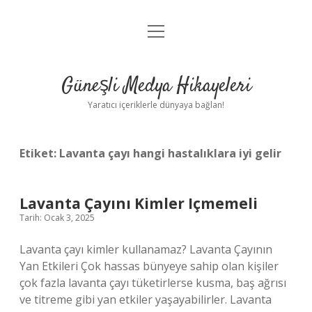
menüyü
Anasayfa
aç
Gizlilik Politikası
Güneşli Medya Hikayeleri
Yasal Uyarı
Yaratıcı içeriklerle dünyaya bağlan!
Hakkımızda
Etiket:
Lavanta çayı hangi hastalıklara iyi gelir
Lavanta Çayını Kimler Içmemeli
Tarih: Ocak 3, 2025
Lavanta çayı kimler kullanamaz? Lavanta Çayının
Yan Etkileri Çok hassas bünyeye sahip olan kişiler
çok fazla lavanta çayı tüketirlerse kusma, baş ağrısı
ve titreme gibi yan etkiler yaşayabilirler. Lavanta