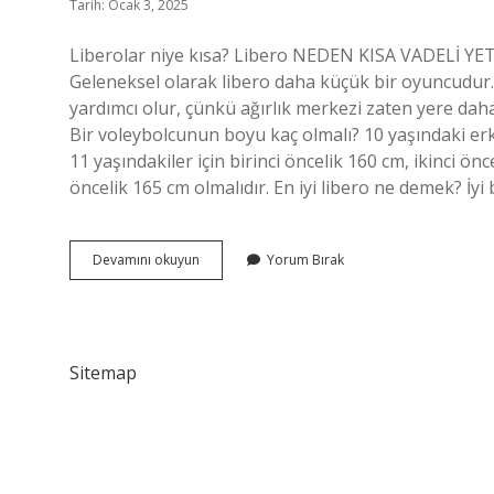
Tarih: Ocak 3, 2025
Liberolar niye kısa? Libero NEDEN KISA VADELİ YET
Geleneksel olarak libero daha küçük bir oyuncudur.
yardımcı olur, çünkü ağırlık merkezi zaten yere daha
Bir voleybolcunun boyu kaç olmalı? 10 yaşındaki erkek
11 yaşındakiler için birinci öncelik 160 cm, ikinci önc
öncelik 165 cm olmalıdır. En iyi libero ne demek? İyi b
Libero
Devamını okuyun
Yorum Bırak
Boyu
Kaç
Olmalı
Sitemap