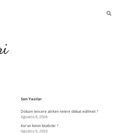
ri
Sidebar
Son Yazılar
grandoperabet
tulipb
Döküm tencere alırken nelere dikkat edilmeli ?
Ağustos 6, 2026
Kur’an kimin kitabıdır ?
Ağustos 6, 2026