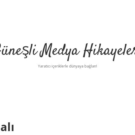
üneşli Medya Hikayele
Yaratıcı içeriklerle dünyaya bağlan!
alı