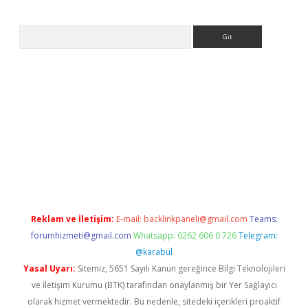
Arama
et
tulipbetgiris.org
Reklam ve İletişim:
E-mail:
backlinkpaneli@gmail.com
Teams:
forumhizmeti@gmail.com
Whatsapp: 0262 606 0 726
Telegram:
@karabul
Yasal Uyarı:
Sitemiz, 5651 Sayılı Kanun gereğince Bilgi Teknolojileri
ve İletişim Kurumu (BTK) tarafından onaylanmış bir Yer Sağlayıcı
olarak hizmet vermektedir. Bu nedenle, sitedeki içerikleri proaktif