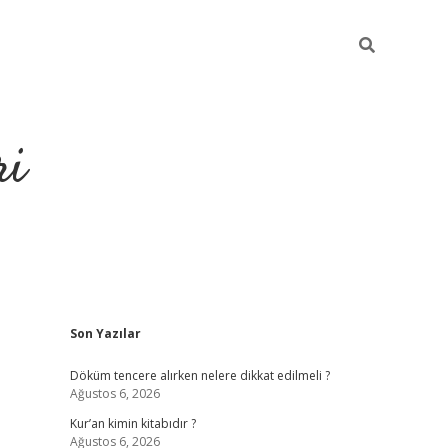
ri
Sidebar
Son Yazılar
grandoperabet
tulipbet
Döküm tencere alırken nelere dikkat edilmeli ?
Ağustos 6, 2026
Kur’an kimin kitabıdır ?
Ağustos 6, 2026