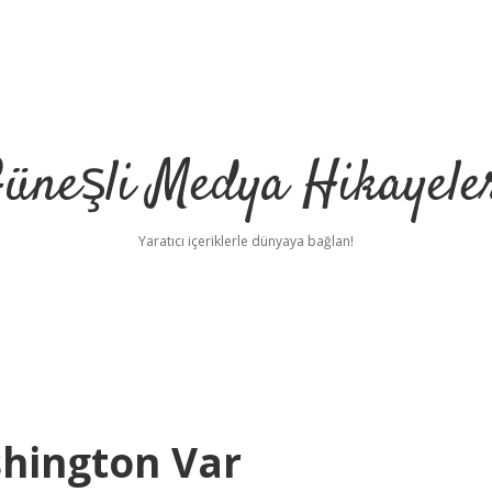
üneşli Medya Hikayele
Yaratıcı içeriklerle dünyaya bağlan!
hington Var