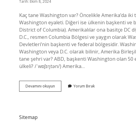
Tarih: Ekim 8, 2024
Kaç tane Washington var? Öncelikle Amerika’da iki 
Washington eyaleti. Diğeri ise ülkenin başkenti 
District of Columbia). Amerikalılar ona basitçe DC
D.C., resmen Columbia Bölgesi ve yaygın olarak Wash
Devletleri’nin başkenti ve federal bölgesidir. Wash
Washington veya D.C. olarak bilinir, Amerika Birleşi
tane şehri var? ABD, başkenti Washington olan 50 e
ülkeli? /ˈwɒʃɪŋtən/) Amerika…
Abdde
Devamını okuyun
Yorum Bırak
Kac
Tane
Washington
Var
Sitemap