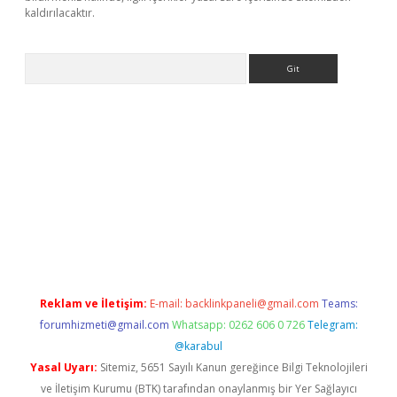
kaldırılacaktır.
Arama
t
tulipbetgiris.org
Reklam ve İletişim:
E-mail:
backlinkpaneli@gmail.com
Teams:
forumhizmeti@gmail.com
Whatsapp: 0262 606 0 726
Telegram:
@karabul
Yasal Uyarı:
Sitemiz, 5651 Sayılı Kanun gereğince Bilgi Teknolojileri
ve İletişim Kurumu (BTK) tarafından onaylanmış bir Yer Sağlayıcı