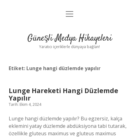
menüyü
Anasayfa
aç
Gizlilik Politikası
Güneşli Medya Hikayeleri
Yasal Uyarı
Yaratıcı içeriklerle dünyaya bağlan!
Hakkımızda
Etiket:
Lunge hangi düzlemde yapılır
Lunge Hareketi Hangi Düzlemde
Yapılır
Tarih: Ekim 4, 2024
Lunge hangi düzlemde yapılır? Bu egzersiz, kalça
eklemini yatay düzlemde abdüksiyona tabi tutarak,
özellikle gluteus maximus ve gluteus maximus