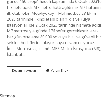
günde 150 proje” hedefi kapsamında 6 Ocak 2023’te
hizmete açıldı. M7 metro hattı açıldı mı? M7 hattının
ilk etabı olan Mecidiyeköy – Mahmutbey 28 Ekim
2020 tarihinde, ikinci etabı olan Yıldız ve Fulya
istasyonları ise 2 Ocak 2023 tarihinde hizmete açıldı.
M7 metrosuyla günde 176 sefer gerçekleştirilerek,
her gün ortalama 80.000 yolcuyu hızlı ve güvenli bir
şekilde hedeflerine ulaştırmaya devam ediyoruz.
İmes Metrosu açıldı mı? İMES Metro İstasyonu (M8),
İstanbul…
Mevlana
Devamını okuyun
Yorum Bırak
Metro
Durağı
Açıldı
Mı
Sitemap