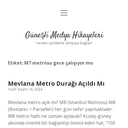
menüyü
Anasayfa
aç
Gizlilik Politikası
Güneşli Medya Hikayeleri
Yasal Uyarı
Yaratıcı içeriklerle dünyaya bağlan!
Hakkımızda
Etiket:
M7 metrosu gece çalışıyor mu
Mevlana Metro Durağı Açıldı Mı
Tarih: Kasım 16, 2024
Mevlana metro açık mı? M8 (İstanbul Metrosu) M8
(Bostancı > Parseller) her gün sefer yapmaktadır.
M8 metro hattı ne zaman açılacak? Kuzey-güney
aksında önemli bir bağlantıyı temsil eden hat, “150