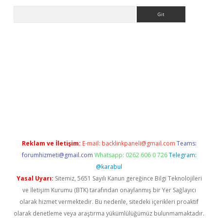
Arama
et
tulipbetgiris.org
Reklam ve İletişim:
E-mail:
backlinkpaneli@gmail.com
Teams:
forumhizmeti@gmail.com
Whatsapp: 0262 606 0 726
Telegram:
@karabul
Yasal Uyarı:
Sitemiz, 5651 Sayılı Kanun gereğince Bilgi Teknolojileri
ve İletişim Kurumu (BTK) tarafından onaylanmış bir Yer Sağlayıcı
olarak hizmet vermektedir. Bu nedenle, sitedeki içerikleri proaktif
olarak denetleme veya araştırma yükümlülüğümüz bulunmamaktadır.