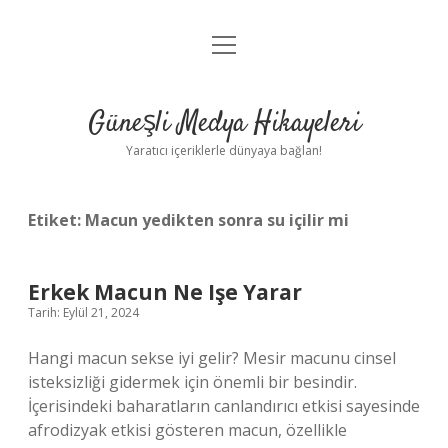
menüyü
Anasayfa
aç
Gizlilik Politikası
Güneşli Medya Hikayeleri
Yasal Uyarı
Yaratıcı içeriklerle dünyaya bağlan!
Hakkımızda
Etiket:
Macun yedikten sonra su içilir mi
Erkek Macun Ne Işe Yarar
Tarih: Eylül 21, 2024
Hangi macun sekse iyi gelir? Mesir macunu cinsel
isteksizliği gidermek için önemli bir besindir.
İçerisindeki baharatların canlandırıcı etkisi sayesinde
afrodizyak etkisi gösteren macun, özellikle