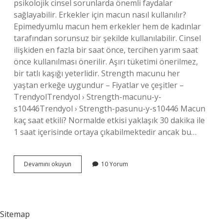
psikolojik cinsel sorunlarda önemli faydalar
sağlayabilir. Erkekler için macun nasıl kullanılır?
Epimedyumlu macun hem erkekler hem de kadınlar
tarafından sorunsuz bir şekilde kullanılabilir. Cinsel
ilişkiden en fazla bir saat önce, tercihen yarım saat
önce kullanılması önerilir. Aşırı tüketimi önerilmez,
bir tatlı kaşığı yeterlidir. Strength macunu her
yaştan erkeğe uygundur – Fiyatlar ve çeşitler –
TrendyolTrendyol › Strength-macunu-y-
s10446Trendyol › Strength-pasunu-y-s10446 Macun
kaç saat etkili? Normalde etkisi yaklaşık 30 dakika ile
1 saat içerisinde ortaya çıkabilmektedir ancak bu…
Erkek
Devamını okuyun
10 Yorum
Macun
Ne
Işe
Yarar
Sitemap