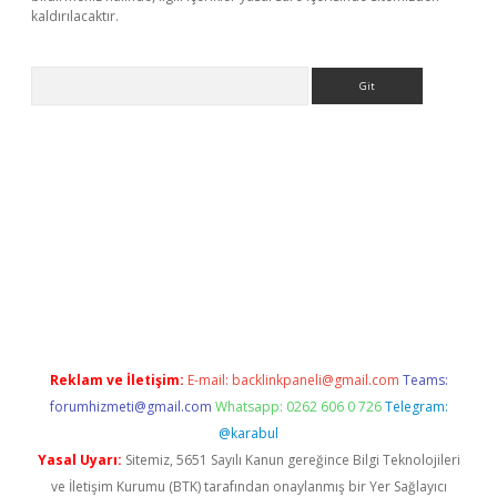
kaldırılacaktır.
Arama
et
tulipbetgiris.org
Reklam ve İletişim:
E-mail:
backlinkpaneli@gmail.com
Teams:
forumhizmeti@gmail.com
Whatsapp: 0262 606 0 726
Telegram:
@karabul
Yasal Uyarı:
Sitemiz, 5651 Sayılı Kanun gereğince Bilgi Teknolojileri
ve İletişim Kurumu (BTK) tarafından onaylanmış bir Yer Sağlayıcı