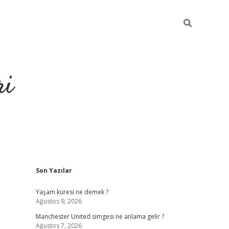
ri
Sidebar
Son Yazılar
grandoperabet
tulipbe
Yaşam küresi ne demek ?
Ağustos 9, 2026
Manchester United simgesi ne anlama gelir ?
Ağustos 7, 2026