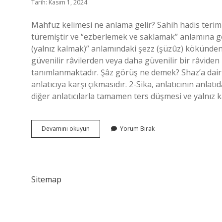
Tarih: Kasım 1, 2024
Mahfuz kelimesi ne anlama gelir? Sahih hadis terim
türemiştir ve “ezberlemek ve saklamak” anlamına gel
(yalnız kalmak)” anlamındaki şezz (şüzûz) kökünden 
güvenilir râvilerden veya daha güvenilir bir râviden
tanımlanmaktadır. Şâz görüş ne demek? Shaz’a dair üç
anlatıcıya karşı çıkmasıdır. 2-Sika, anlatıcının anlat
diğer anlatıcılarla tamamen ters düşmesi ve yalnız ka
Şâz
Devamını okuyun
Yorum Bırak
Ve
Mahfuz
Ne
Demek
Sitemap