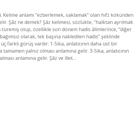
i. Kelime anlamı “ezberlemek, saklamak” olan hıfz kökünden
ir. Şâz ne demek? Şâz kelimesi, sözlükte, “halktan ayrılmak
türemiş olup, özellikle son dönem hadis âlimlerince, “diğer
 bağımsız olarak, tek başına nakledilen hadis” şeklinde
 farklı görüş vardır: 1-Sika, anlatıcının daha üst bir
ıda tamamen yalnız olması anlamına gelir. 3-Sika, anlatıcının
lması anlamına gelir. Şâz ve illet…