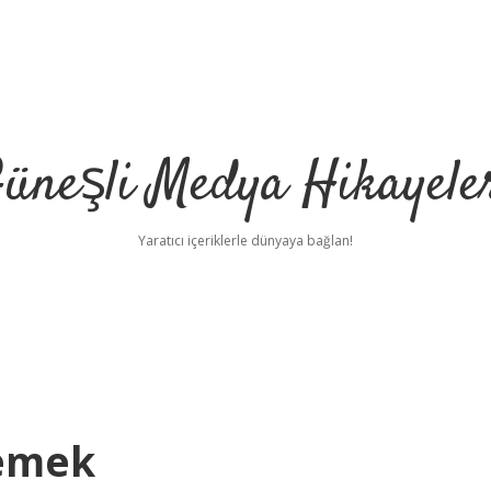
üneşli Medya Hikayele
Yaratıcı içeriklerle dünyaya bağlan!
Demek