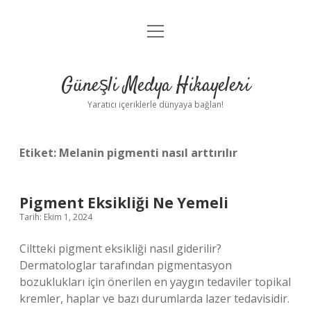
menüyü
Anasayfa
aç
Gizlilik Politikası
Güneşli Medya Hikayeleri
Yasal Uyarı
Yaratıcı içeriklerle dünyaya bağlan!
Hakkımızda
Etiket:
Melanin pigmenti nasıl arttırılır
Pigment Eksikliği Ne Yemeli
Tarih: Ekim 1, 2024
Ciltteki pigment eksikliği nasıl giderilir?
Dermatologlar tarafından pigmentasyon
bozuklukları için önerilen en yaygın tedaviler topikal
kremler, haplar ve bazı durumlarda lazer tedavisidir.