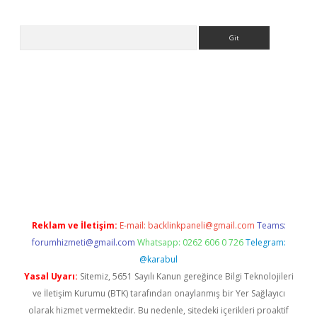
Arama
et
tulipbetgiris.org
Reklam ve İletişim:
E-mail:
backlinkpaneli@gmail.com
Teams:
forumhizmeti@gmail.com
Whatsapp: 0262 606 0 726
Telegram:
@karabul
Yasal Uyarı:
Sitemiz, 5651 Sayılı Kanun gereğince Bilgi Teknolojileri
ve İletişim Kurumu (BTK) tarafından onaylanmış bir Yer Sağlayıcı
olarak hizmet vermektedir. Bu nedenle, sitedeki içerikleri proaktif