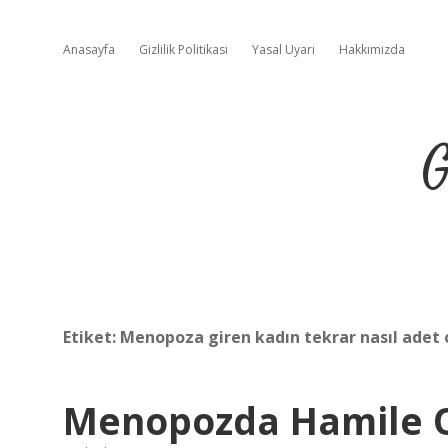
Anasayfa
Gizlilik Politikası
Yasal Uyarı
Hakkımızda
G
Etiket:
Menopoza giren kadın tekrar nasıl adet 
Menopozda Hamile O