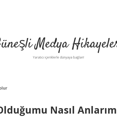
üneşli Medya Hikayele
Yaratıcı içeriklerle dünyaya bağlan!
olur
lduğumu Nasıl Anlarım