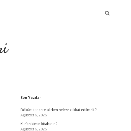
ri
Sidebar
Son Yazılar
grandoperabet
tulipbet
Döküm tencere alırken nelere dikkat edilmeli ?
Ağustos 6, 2026
Kur’an kimin kitabıdır ?
Ağustos 6, 2026