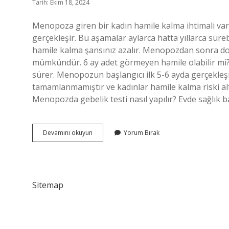
Tarih: Ekim 18, 2024
Menopoza giren bir kadın hamile kalma ihtimali v
gerçekleşir. Bu aşamalar aylarca hatta yıllarca süre
hamile kalma şansınız azalır. Menopozdan sonra do
mümkündür. 6 ay adet görmeyen hamile olabilir mi? 
sürer. Menopozun başlangıcı ilk 5-6 ayda gerçekle
tamamlanmamıştır ve kadınlar hamile kalma riski al
Menopozda gebelik testi nasıl yapılır? Evde sağlık b
Menopozda
Devamını okuyun
Yorum Bırak
Hamile
Olduğumu
Nasıl
Anlarım
Sitemap