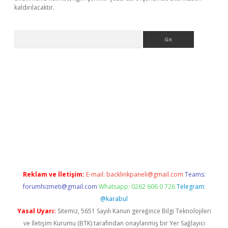
kaldırılacaktır.
Arama
et
tulipbetgiris.org
Reklam ve İletişim:
E-mail:
backlinkpaneli@gmail.com
Teams:
forumhizmeti@gmail.com
Whatsapp: 0262 606 0 726
Telegram:
@karabul
Yasal Uyarı:
Sitemiz, 5651 Sayılı Kanun gereğince Bilgi Teknolojileri
ve İletişim Kurumu (BTK) tarafından onaylanmış bir Yer Sağlayıcı