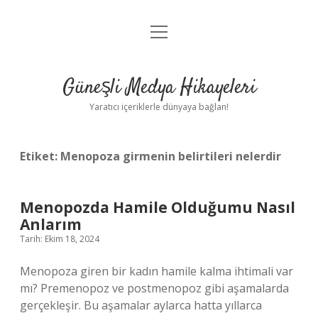
menüyü
Anasayfa
aç
Gizlilik Politikası
Güneşli Medya Hikayeleri
Yasal Uyarı
Yaratıcı içeriklerle dünyaya bağlan!
Hakkımızda
Etiket:
Menopoza girmenin belirtileri nelerdir
Menopozda Hamile Olduğumu Nasıl
Anlarım
Tarih: Ekim 18, 2024
Menopoza giren bir kadın hamile kalma ihtimali var
mı? Premenopoz ve postmenopoz gibi aşamalarda
gerçekleşir. Bu aşamalar aylarca hatta yıllarca