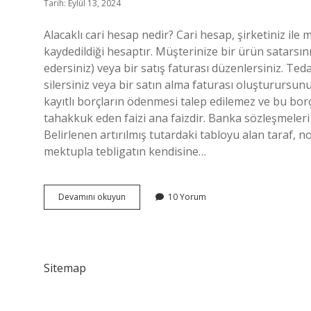
Tarih: Eylül 13, 2024
Alacaklı cari hesap nedir? Cari hesap, şirketiniz ile 
kaydedildiği hesaptır. Müşterinize bir ürün satarsınız
edersiniz) veya bir satış faturası düzenlersiniz. Ted
silersiniz veya bir satın alma faturası oluşturursun
kayıtlı borçların ödenmesi talep edilemez ve bu bor
tahakkuk eden faizi ana faizdir. Banka sözleşmeleri
Belirlenen artırılmış tutardaki tabloyu alan taraf, 
mektupla tebligatın kendisine…
Hangi
Devamını okuyun
10 Yorum
Alacaklar
Cari
Hesaba
Geçirilebilir
Sitemap