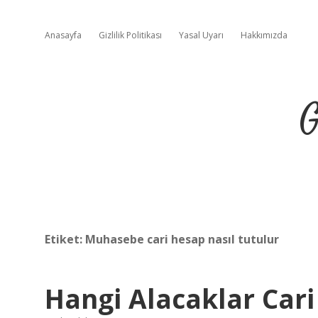
Anasayfa
Gizlilik Politikası
Yasal Uyarı
Hakkımızda
G
Etiket:
Muhasebe cari hesap nasıl tutulur
Hangi Alacaklar Cari