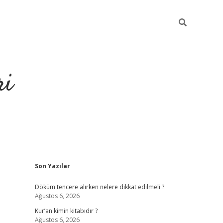
ri
Sidebar
Son Yazılar
grandop
Döküm tencere alırken nelere dikkat edilmeli ?
Ağustos 6, 2026
Kur’an kimin kitabıdır ?
Ağustos 6, 2026