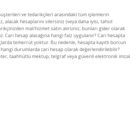
müşterileri ve tedarikçileri arasındaki tüm işlemlerin
, alacak hesaplarını silersiniz (veya daha iyisi, tahsil
arikçinizden mal/hizmet satın alırsınız, bunları gider olarak
uz. Cari hesap alacağına hangi faiz uygulanır? Cari hesapta
çlarda temerrüt yoktur. Bu nedenle, hesapta kayıtlı borcun
 hangi durumlarda cari hesap olarak değerlendirilebilir?
noter, taahhütlü mektup, telgraf veya güvenli elektronik imzal