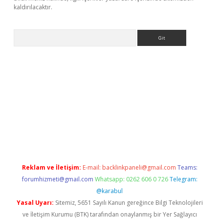
kaldırılacaktır.
Arama
et
tulipbetgiris.org
Reklam ve İletişim:
E-mail:
backlinkpaneli@gmail.com
Teams:
forumhizmeti@gmail.com
Whatsapp: 0262 606 0 726
Telegram:
@karabul
Yasal Uyarı:
Sitemiz, 5651 Sayılı Kanun gereğince Bilgi Teknolojileri
ve İletişim Kurumu (BTK) tarafından onaylanmış bir Yer Sağlayıcı