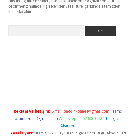
düşündüğünüz içerikleri,
backlinkpanelicomtr@gmail.com
adresine
bildirmeniz halinde, ilgili içerikler yasal süre içerisinde sitemizden
kaldırılacaktır.
Arama
et
tulipbetgiris.org
Reklam ve İletişim:
E-mail:
backlinkpaneli@gmail.com
Teams:
forumhizmeti@gmail.com
Whatsapp: 0262 606 0 726
Telegram:
@karabul
Yasal Uyarı:
Sitemiz, 5651 Sayılı Kanun gereğince Bilgi Teknolojileri