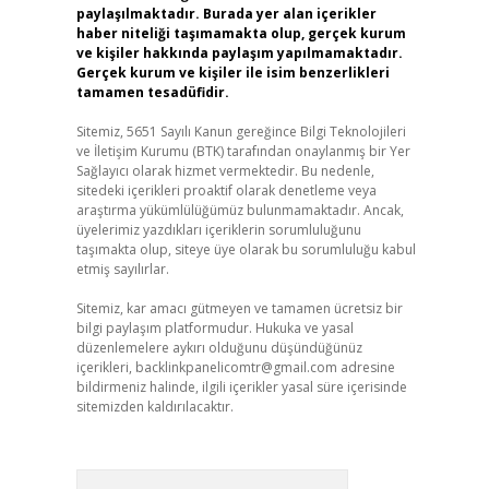
paylaşılmaktadır. Burada yer alan içerikler
haber niteliği taşımamakta olup, gerçek kurum
ve kişiler hakkında paylaşım yapılmamaktadır.
Gerçek kurum ve kişiler ile isim benzerlikleri
tamamen tesadüfidir.
Sitemiz, 5651 Sayılı Kanun gereğince Bilgi Teknolojileri
ve İletişim Kurumu (BTK) tarafından onaylanmış bir Yer
Sağlayıcı olarak hizmet vermektedir. Bu nedenle,
sitedeki içerikleri proaktif olarak denetleme veya
araştırma yükümlülüğümüz bulunmamaktadır. Ancak,
üyelerimiz yazdıkları içeriklerin sorumluluğunu
taşımakta olup, siteye üye olarak bu sorumluluğu kabul
etmiş sayılırlar.
Sitemiz, kar amacı gütmeyen ve tamamen ücretsiz bir
bilgi paylaşım platformudur. Hukuka ve yasal
düzenlemelere aykırı olduğunu düşündüğünüz
içerikleri,
backlinkpanelicomtr@gmail.com
adresine
bildirmeniz halinde, ilgili içerikler yasal süre içerisinde
sitemizden kaldırılacaktır.
Arama