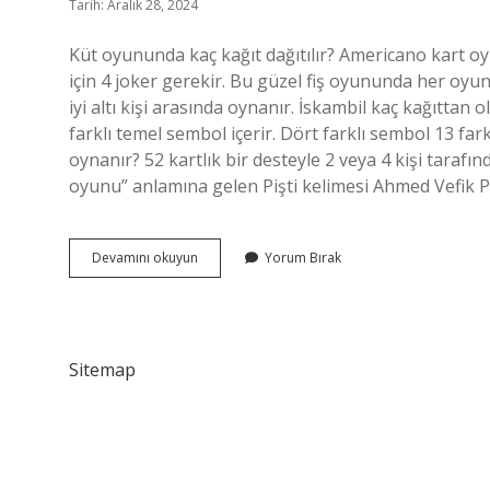
Tarih: Aralık 28, 2024
Küt oyununda kaç kağıt dağıtılır? Americano kart o
için 4 joker gerekir. Bu güzel fiş oyununda her oyun
iyi altı kişi arasında oynanır. İskambil kaç kağıttan
farklı temel sembol içerir. Dört farklı sembol 13 far
oynanır? 52 kartlık bir desteyle 2 veya 4 kişi tarafı
oyunu” anlamına gelen Pişti kelimesi Ahmed Vefik Pa
Konken
Devamını okuyun
Yorum Bırak
Kaç
Kağıt
Dağıtılır
Sitemap