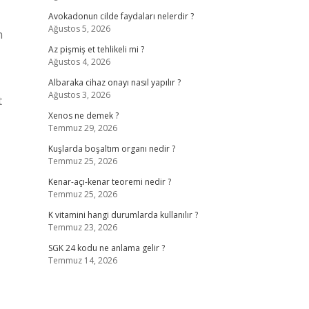
Avokadonun cilde faydaları nelerdir ?
Ağustos 5, 2026
n
Az pişmiş et tehlikeli mi ?
Ağustos 4, 2026
Albaraka cihaz onayı nasıl yapılır ?
Ağustos 3, 2026
t
Xenos ne demek ?
Temmuz 29, 2026
Kuşlarda boşaltım organı nedir ?
Temmuz 25, 2026
Kenar-açı-kenar teoremi nedir ?
Temmuz 25, 2026
K vitamini hangi durumlarda kullanılır ?
Temmuz 23, 2026
SGK 24 kodu ne anlama gelir ?
Temmuz 14, 2026