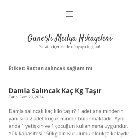
menüyü
Anasayfa
aç
Gizlilik Politikası
Güneşli Medya Hikayeleri
Yasal Uyarı
Yaratıcı içeriklerle dünyaya bağlan!
Hakkımızda
Etiket:
Rattan salıncak sağlam mı
Damla Salıncak Kaç Kg Taşır
Tarih: Ekim 20, 2024
Damla salıncak kaç kilo taşır? 1 adet ana minderin
yanı sıra 2 adet küçük minder bulunmaktadır. Aynı
anda 1 yetişkin ve 1 çocuğun kullanımına uygundur.
Yük kapasitesi 150kg’dır. Kurulumu oldukça kolaydır.