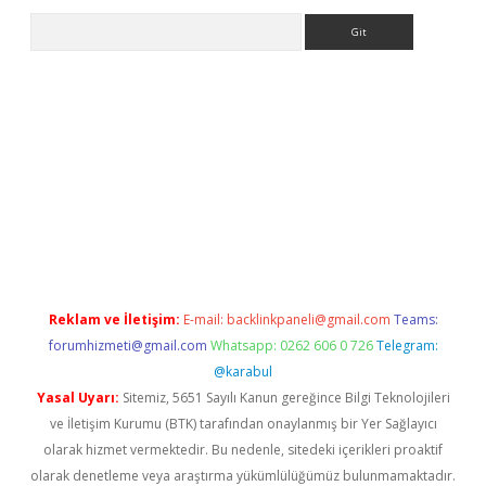
Arama
et
tulipbetgiris.org
Reklam ve İletişim:
E-mail:
backlinkpaneli@gmail.com
Teams:
forumhizmeti@gmail.com
Whatsapp: 0262 606 0 726
Telegram:
@karabul
Yasal Uyarı:
Sitemiz, 5651 Sayılı Kanun gereğince Bilgi Teknolojileri
ve İletişim Kurumu (BTK) tarafından onaylanmış bir Yer Sağlayıcı
olarak hizmet vermektedir. Bu nedenle, sitedeki içerikleri proaktif
olarak denetleme veya araştırma yükümlülüğümüz bulunmamaktadır.