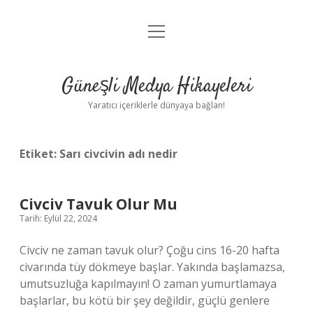
menüyü
Anasayfa
aç
Gizlilik Politikası
Güneşli Medya Hikayeleri
Yasal Uyarı
Yaratıcı içeriklerle dünyaya bağlan!
Hakkımızda
Etiket:
Sarı civcivin adı nedir
Civciv Tavuk Olur Mu
Tarih: Eylül 22, 2024
Civciv ne zaman tavuk olur? Çoğu cins 16-20 hafta
civarında tüy dökmeye başlar. Yakında başlamazsa,
umutsuzluğa kapılmayın! O zaman yumurtlamaya
başlarlar, bu kötü bir şey değildir, güçlü genlere