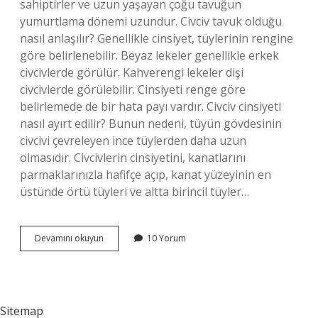
sahiptirler ve uzun yaşayan çoğu tavuğun
yumurtlama dönemi uzundur. Civciv tavuk olduğu
nasıl anlaşılır? Genellikle cinsiyet, tüylerinin rengine
göre belirlenebilir. Beyaz lekeler genellikle erkek
civcivlerde görülür. Kahverengi lekeler dişi
civcivlerde görülebilir. Cinsiyeti renge göre
belirlemede de bir hata payı vardır. Civciv cinsiyeti
nasıl ayırt edilir? Bunun nedeni, tüyün gövdesinin
civcivi çevreleyen ince tüylerden daha uzun
olmasıdır. Civcivlerin cinsiyetini, kanatlarını
parmaklarınızla hafifçe açıp, kanat yüzeyinin en
üstünde örtü tüyleri ve altta birincil tüyler…
Civciv
Devamını okuyun
10 Yorum
Tavuk
Olur
Mu
Sitemap