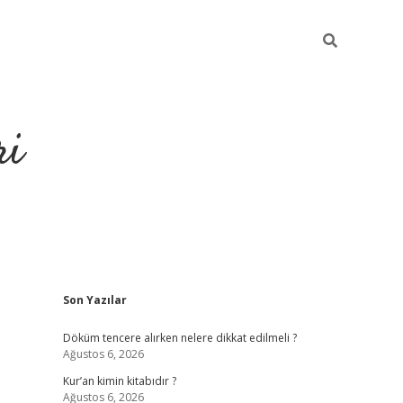
ri
Sidebar
Son Yazılar
grandoperabet
tulipb
Döküm tencere alırken nelere dikkat edilmeli ?
Ağustos 6, 2026
Kur’an kimin kitabıdır ?
Ağustos 6, 2026