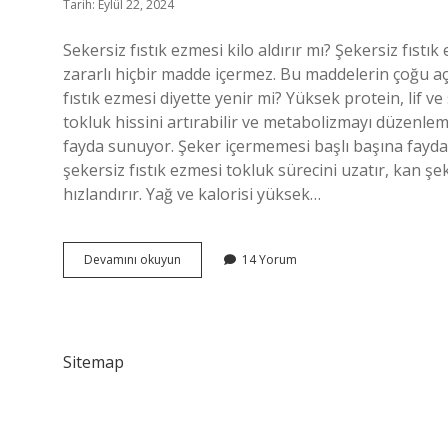
Tarih: Eylül 22, 2024
Sekersiz fıstık ezmesi kilo aldırır mı? Şekersiz fıst
zararlı hiçbir madde içermez. Bu maddelerin çoğu açlık
fıstık ezmesi diyette yenir mi? Yüksek protein, lif ve 
tokluk hissini artırabilir ve metabolizmayı düzenleme
fayda sunuyor. Şeker içermemesi başlı başına faydal
şekersiz fıstık ezmesi tokluk sürecini uzatır, kan 
hızlandırır. Yağ ve kalorisi yüksek…
Şeker
Devamını okuyun
14 Yorum
Ilavesiz
Fıstık
Ezmesi
Kilo
Aldırır
Sitemap
Mı