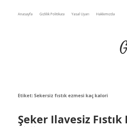
Anasayfa
Gizlilik Politikası
Yasal Uyarı
Hakkımızda
G
Etiket:
Sekersiz fıstık ezmesi kaç kalori
Şeker Ilavesiz Fıstık