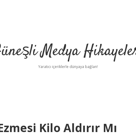
üneşli Medya Hikayele
Yaratıcı içeriklerle dünyaya bağlan!
 Ezmesi Kilo Aldırır Mı