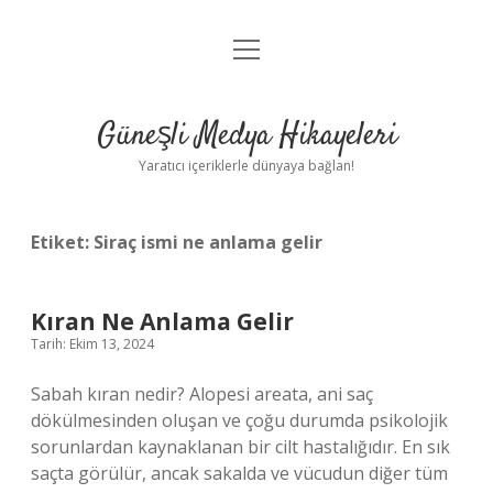
menüyü
Anasayfa
aç
Gizlilik Politikası
Güneşli Medya Hikayeleri
Yasal Uyarı
Yaratıcı içeriklerle dünyaya bağlan!
Hakkımızda
Etiket:
Siraç ismi ne anlama gelir
Kıran Ne Anlama Gelir
Tarih: Ekim 13, 2024
Sabah kıran nedir? Alopesi areata, ani saç
dökülmesinden oluşan ve çoğu durumda psikolojik
sorunlardan kaynaklanan bir cilt hastalığıdır. En sık
saçta görülür, ancak sakalda ve vücudun diğer tüm