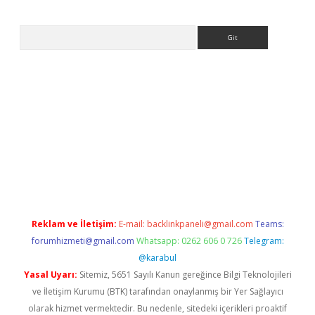
Arama
et
tulipbetgiris.org
Reklam ve İletişim:
E-mail:
backlinkpaneli@gmail.com
Teams:
forumhizmeti@gmail.com
Whatsapp: 0262 606 0 726
Telegram:
@karabul
Yasal Uyarı:
Sitemiz, 5651 Sayılı Kanun gereğince Bilgi Teknolojileri
ve İletişim Kurumu (BTK) tarafından onaylanmış bir Yer Sağlayıcı
olarak hizmet vermektedir. Bu nedenle, sitedeki içerikleri proaktif