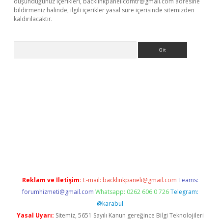
düşündüğünüz içerikleri,
backlinkpanelicomtr@gmail.com
adresine
bildirmeniz halinde, ilgili içerikler yasal süre içerisinde sitemizden
kaldırılacaktır.
Arama
et
tulipbetgiris.org
Reklam ve İletişim:
E-mail:
backlinkpaneli@gmail.com
Teams:
forumhizmeti@gmail.com
Whatsapp: 0262 606 0 726
Telegram:
@karabul
Yasal Uyarı:
Sitemiz, 5651 Sayılı Kanun gereğince Bilgi Teknolojileri