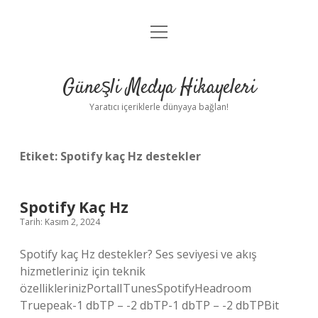
menüyü
Anasayfa
aç
Gizlilik Politikası
Güneşli Medya Hikayeleri
Yasal Uyarı
Yaratıcı içeriklerle dünyaya bağlan!
Hakkımızda
Etiket:
Spotify kaç Hz destekler
Spotify Kaç Hz
Tarih: Kasım 2, 2024
Spotify kaç Hz destekler? Ses seviyesi ve akış
hizmetleriniz için teknik
özelliklerinizPortalITunesSpotifyHeadroom
Truepeak-1 dbTP – -2 dbTP-1 dbTP – -2 dbTPBit