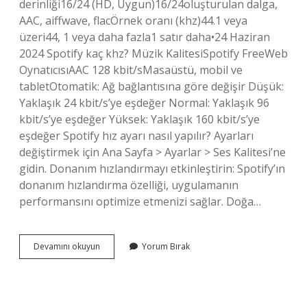
derinliği16/24 (HD, Uygun)16/24oluşturulan dalga,
AAC, aiffwave, flacÖrnek oranı (khz)44.1 veya
üzeri44, 1 veya daha fazla1 satır daha•24 Haziran
2024 Spotify kaç khz? Müzik KalitesiSpotify FreeWeb
OynatıcısıAAC 128 kbit/sMasaüstü, mobil ve
tabletOtomatik: Ağ bağlantısına göre değişir Düşük:
Yaklaşık 24 kbit/s’ye eşdeğer Normal: Yaklaşık 96
kbit/s’ye eşdeğer Yüksek: Yaklaşık 160 kbit/s’ye
eşdeğer Spotify hız ayarı nasıl yapılır? Ayarları
değiştirmek için Ana Sayfa > Ayarlar > Ses Kalitesi’ne
gidin. Donanım hızlandırmayı etkinleştirin: Spotify’ın
donanım hızlandırma özelliği, uygulamanın
performansını optimize etmenizi sağlar. Doğa…
Spotify
Devamını okuyun
Yorum Bırak
Kaç
Hz