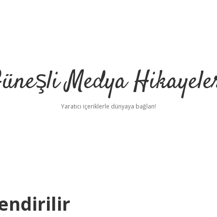
üneşli Medya Hikayele
Yaratıcı içeriklerle dünyaya bağlan!
endirilir