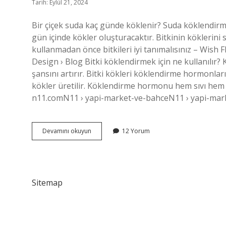
Tarih: Eylül 21, 2024
Bir çiçek suda kaç günde köklenir? Suda köklendirme
gün içinde kökler oluşturacaktır. Bitkinin kökleri
kullanmadan önce bitkileri iyi tanımalısınız – Wis
Design › Blog Bitki köklendirmek için ne kullanıl
şansını artırır. Bitki kökleri köklendirme hormonları
kökler üretilir. Köklendirme hormonu hem sıvı hem 
n11.comN11 › yapi-market-ve-bahceN11 › yapi-mark
Çiçek
Devamını okuyun
12 Yorum
Dalı
Nasıl
Köklendirilir
Sitemap