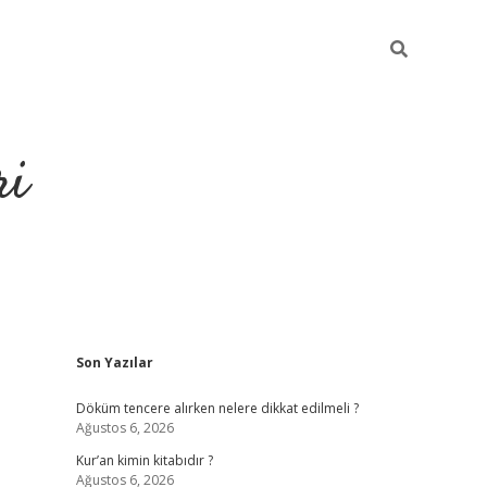
ri
Sidebar
Son Yazılar
grandoperabet
tulipbe
Döküm tencere alırken nelere dikkat edilmeli ?
Ağustos 6, 2026
Kur’an kimin kitabıdır ?
Ağustos 6, 2026