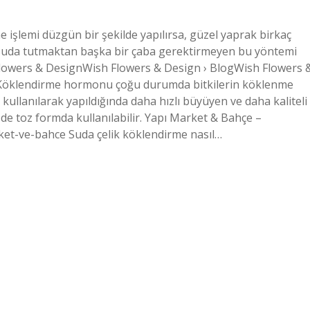
 işlemi düzgün bir şekilde yapılırsa, güzel yaprak birkaç
ni suda tutmaktan başka bir çaba gerektirmeyen bu yöntemi
h Flowers & DesignWish Flowers & Design › BlogWish Flowers 
ır? Köklendirme hormonu çoğu durumda bitkilerin köklenme
 kullanılarak yapıldığında daha hızlı büyüyen ve daha kaliteli
de toz formda kullanılabilir. Yapı Market & Bahçe –
et-ve-bahce Suda çelik köklendirme nasıl…