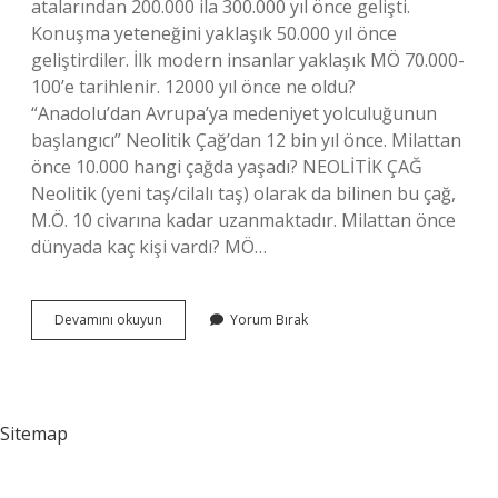
atalarından 200.000 ila 300.000 yıl önce gelişti.
Konuşma yeteneğini yaklaşık 50.000 yıl önce
geliştirdiler. İlk modern insanlar yaklaşık MÖ 70.000-
100’e tarihlenir. 12000 yıl önce ne oldu?
“Anadolu’dan Avrupa’ya medeniyet yolculuğunun
başlangıcı” Neolitik Çağ’dan 12 bin yıl önce. Milattan
önce 10.000 hangi çağda yaşadı? NEOLİTİK ÇAĞ
Neolitik (yeni taş/cilalı taş) olarak da bilinen bu çağ,
M.Ö. 10 civarına kadar uzanmaktadır. Milattan önce
dünyada kaç kişi vardı? MÖ…
10000
Devamını okuyun
Yorum Bırak
Yıl
Önce
Ne
Oldu
Sitemap