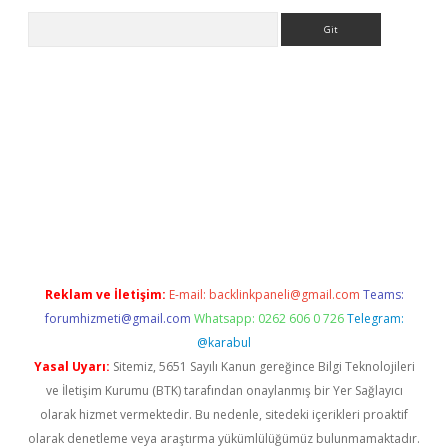
Arama
et
tulipbetgiris.org
Reklam ve İletişim:
E-mail:
backlinkpaneli@gmail.com
Teams:
forumhizmeti@gmail.com
Whatsapp: 0262 606 0 726
Telegram:
@karabul
Yasal Uyarı:
Sitemiz, 5651 Sayılı Kanun gereğince Bilgi Teknolojileri
ve İletişim Kurumu (BTK) tarafından onaylanmış bir Yer Sağlayıcı
olarak hizmet vermektedir. Bu nedenle, sitedeki içerikleri proaktif
olarak denetleme veya araştırma yükümlülüğümüz bulunmamaktadır.