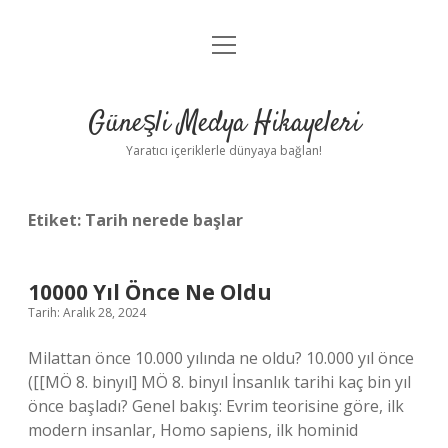
menüyü
Anasayfa
aç
Gizlilik Politikası
Güneşli Medya Hikayeleri
Yasal Uyarı
Yaratıcı içeriklerle dünyaya bağlan!
Hakkımızda
Etiket:
Tarih nerede başlar
10000 Yıl Önce Ne Oldu
Tarih: Aralık 28, 2024
Milattan önce 10.000 yılında ne oldu? 10.000 yıl önce
([[MÖ 8. binyıl] MÖ 8. binyıl İnsanlık tarihi kaç bin yıl
önce başladı? Genel bakış: Evrim teorisine göre, ilk
modern insanlar, Homo sapiens, ilk hominid