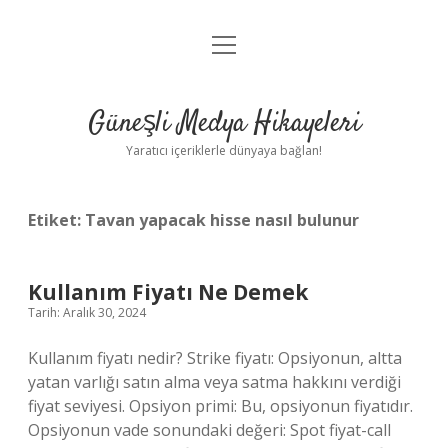
menüyü
Anasayfa
aç
Gizlilik Politikası
Güneşli Medya Hikayeleri
Yasal Uyarı
Yaratıcı içeriklerle dünyaya bağlan!
Hakkımızda
Etiket:
Tavan yapacak hisse nasıl bulunur
Kullanım Fiyatı Ne Demek
Tarih: Aralık 30, 2024
Kullanım fiyatı nedir? Strike fiyatı: Opsiyonun, altta
yatan varlığı satın alma veya satma hakkını verdiği
fiyat seviyesi. Opsiyon primi: Bu, opsiyonun fiyatıdır.
Opsiyonun vade sonundaki değeri: Spot fiyat-call