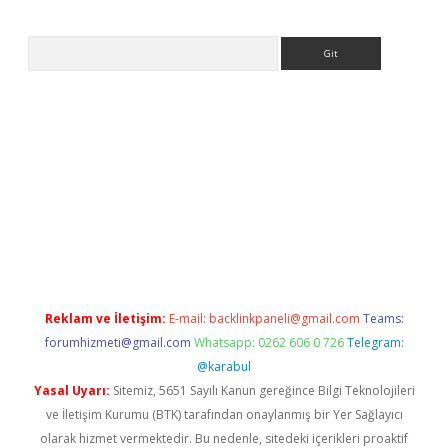
Arama
t
tulipbetgiris.org
Reklam ve İletişim:
E-mail:
backlinkpaneli@gmail.com
Teams:
forumhizmeti@gmail.com
Whatsapp: 0262 606 0 726
Telegram:
@karabul
Yasal Uyarı:
Sitemiz, 5651 Sayılı Kanun gereğince Bilgi Teknolojileri
ve İletişim Kurumu (BTK) tarafından onaylanmış bir Yer Sağlayıcı
olarak hizmet vermektedir. Bu nedenle, sitedeki içerikleri proaktif