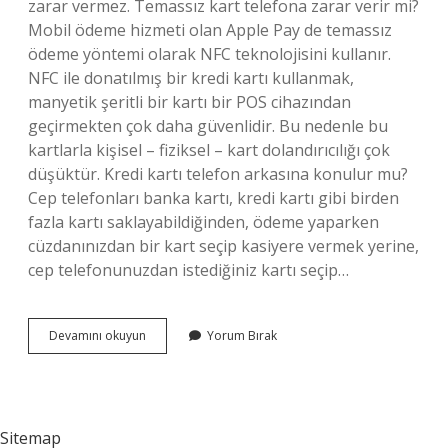
zarar vermez. Temassız kart telefona zarar verir mi?
Mobil ödeme hizmeti olan Apple Pay de temassız
ödeme yöntemi olarak NFC teknolojisini kullanır.
NFC ile donatılmış bir kredi kartı kullanmak,
manyetik şeritli bir kartı bir POS cihazından
geçirmekten çok daha güvenlidir. Bu nedenle bu
kartlarla kişisel – fiziksel – kart dolandırıcılığı çok
düşüktür. Kredi kartı telefon arkasına konulur mu?
Cep telefonları banka kartı, kredi kartı gibi birden
fazla kartı saklayabildiğinden, ödeme yaparken
cüzdanınızdan bir kart seçip kasiyere vermek yerine,
cep telefonunuzdan istediğiniz kartı seçip…
Manyetik
Devamını okuyun
Yorum Bırak
Kartlar
Telefona
Zarar
Verir
Mi
Sitemap