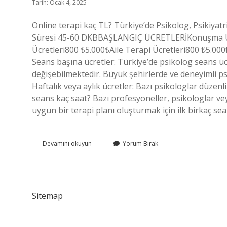
Tarih: Ocak 4, 2025
Online terapi kaç TL? Türkiye’de Psikolog, Psikiyatr
Süresi 45-60 DKBBAŞLANGIÇ ÜCRETLERİKonuşma ÜC
Ücretleri800 ₺5.000₺Aile Terapi Ücretleri800 ₺5.000
Seans başına ücretler: Türkiye’de psikolog seans üc
değişebilmektedir. Büyük şehirlerde ve deneyimli ps
Haftalık veya aylık ücretler: Bazı psikologlar düzenl
seans kaç saat? Bazı profesyoneller, psikologlar v
uygun bir terapi planı oluşturmak için ilk birkaç sea
Online
Devamını okuyun
Yorum Bırak
Psikolog
Kaç
Tl
Sitemap