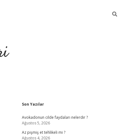
ri
Sidebar
Son Yazılar
grandoperab
Avokadonun cilde faydaları nelerdir ?
Ağustos 5, 2026
Az pişmiş et tehlikeli mi ?
Ağustos 4, 2026