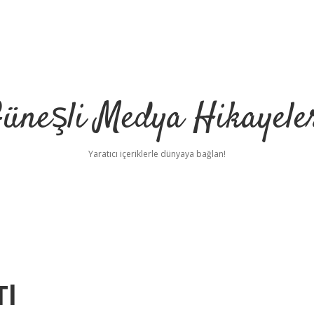
üneşli Medya Hikayele
Yaratıcı içeriklerle dünyaya bağlan!
Tl