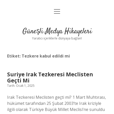
menüyü
Anasayfa
aç
Gizlilik Politikası
Güneşli Medya Hikayeleri
Yasal Uyarı
Yaratıcı içeriklerle dünyaya bağlan!
Hakkımızda
Etiket:
Tezkere kabul edildi mi
Suriye Irak Tezkeresi Meclisten
Geçti Mi
Tarih: Ocak 1, 2025
Irak Tezkeresi Meclisten geçti mi? 1 Mart Muhtırası,
hükümet tarafından 25 Şubat 2003’te Irak kriziyle
ilgili olarak Türkiye Büyük Millet Meclisi’ne sunuldu