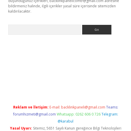
düşündüğünüz içerikleri,
backlinkpanelicomtr@gmail.com
adresine
bildirmeniz halinde, ilgili içerikler yasal süre içerisinde sitemizden
kaldırılacaktır.
Arama
t
tulipbetgiris.org
Reklam ve İletişim:
E-mail:
backlinkpaneli@gmail.com
Teams:
forumhizmeti@gmail.com
Whatsapp: 0262 606 0 726
Telegram:
@karabul
Yasal Uyarı:
Sitemiz, 5651 Sayılı Kanun gereğince Bilgi Teknolojileri