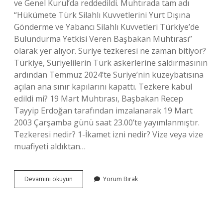
ve Genel Kurul’da reddedildi. Muhtırada tam adı
“Hükümete Türk Silahlı Kuvvetlerini Yurt Dışına
Gönderme ve Yabancı Silahlı Kuvvetleri Türkiye’de
Bulundurma Yetkisi Veren Başbakan Muhtırası”
olarak yer alıyor. Suriye tezkeresi ne zaman bitiyor?
Türkiye, Suriyelilerin Türk askerlerine saldırmasının
ardından Temmuz 2024’te Suriye’nin kuzeybatısına
açılan ana sınır kapılarını kapattı. Tezkere kabul
edildi mi? 19 Mart Muhtırası, Başbakan Recep
Tayyip Erdoğan tarafından imzalanarak 19 Mart
2003 Çarşamba günü saat 23.00’te yayımlanmıştır.
Tezkeresi nedir? 1-İkamet izni nedir? Vize veya vize
muafiyeti aldıktan…
Suriye
Devamını okuyun
Yorum Bırak
Irak
Tezkeresi
Meclisten
Geçti