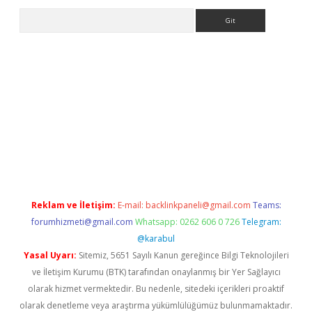
Arama
t
tulipbetgiris.org
Reklam ve İletişim:
E-mail:
backlinkpaneli@gmail.com
Teams:
forumhizmeti@gmail.com
Whatsapp: 0262 606 0 726
Telegram:
@karabul
Yasal Uyarı:
Sitemiz, 5651 Sayılı Kanun gereğince Bilgi Teknolojileri
ve İletişim Kurumu (BTK) tarafından onaylanmış bir Yer Sağlayıcı
olarak hizmet vermektedir. Bu nedenle, sitedeki içerikleri proaktif
olarak denetleme veya araştırma yükümlülüğümüz bulunmamaktadır.