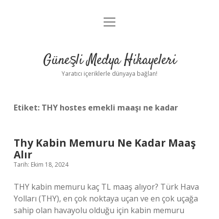
menüyü
Anasayfa
aç
Gizlilik Politikası
Güneşli Medya Hikayeleri
Yasal Uyarı
Yaratıcı içeriklerle dünyaya bağlan!
Hakkımızda
Etiket:
THY hostes emekli maaşı ne kadar
Thy Kabin Memuru Ne Kadar Maaş
Alır
Tarih: Ekim 18, 2024
THY kabin memuru kaç TL maaş alıyor? Türk Hava
Yolları (THY), en çok noktaya uçan ve en çok uçağa
sahip olan havayolu olduğu için kabin memuru