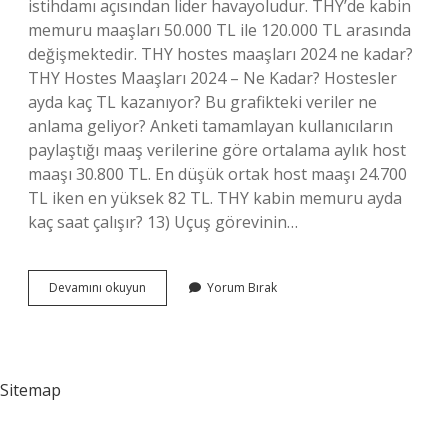
istihdamı açısından lider havayoludur. THY’de kabin
memuru maaşları 50.000 TL ile 120.000 TL arasında
değişmektedir. THY hostes maaşları 2024 ne kadar?
THY Hostes Maaşları 2024 – Ne Kadar? Hostesler
ayda kaç TL kazanıyor? Bu grafikteki veriler ne
anlama geliyor? Anketi tamamlayan kullanıcıların
paylaştığı maaş verilerine göre ortalama aylık host
maaşı 30.800 TL. En düşük ortak host maaşı 24.700
TL iken en yüksek 82 TL. THY kabin memuru ayda
kaç saat çalışır? 13) Uçuş görevinin…
Thy
Devamını okuyun
Yorum Bırak
Kabin
Memuru
Ne
Kadar
Maaş
Sitemap
Alır