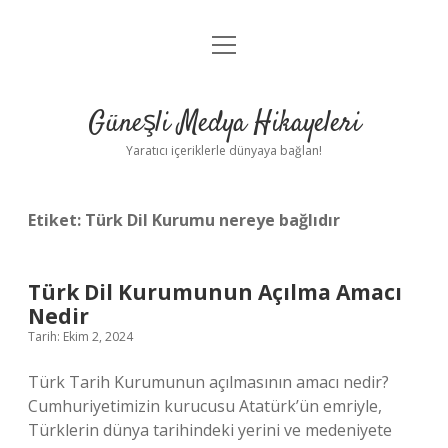
menüyü
Anasayfa
aç
Gizlilik Politikası
Güneşli Medya Hikayeleri
Yasal Uyarı
Yaratıcı içeriklerle dünyaya bağlan!
Hakkımızda
Etiket:
Türk Dil Kurumu nereye bağlıdır
Türk Dil Kurumunun Açılma Amacı
Nedir
Tarih: Ekim 2, 2024
Türk Tarih Kurumunun açılmasının amacı nedir?
Cumhuriyetimizin kurucusu Atatürk’ün emriyle,
Türklerin dünya tarihindeki yerini ve medeniyete