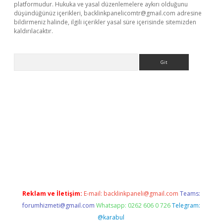
platformudur. Hukuka ve yasal düzenlemelere aykırı olduğunu
düşündüğünüz içerikleri,
backlinkpanelicomtr@gmail.com
adresine
bildirmeniz halinde, ilgili içerikler yasal süre içerisinde sitemizden
kaldırılacaktır.
Arama
et
tulipbetgiris.org
Reklam ve İletişim:
E-mail:
backlinkpaneli@gmail.com
Teams:
forumhizmeti@gmail.com
Whatsapp: 0262 606 0 726
Telegram:
@karabul