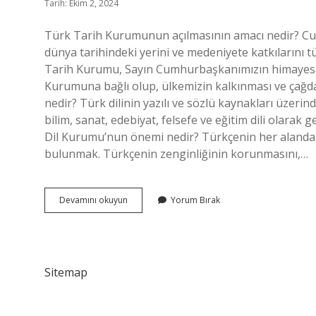
Tarih: Ekim 2, 2024
Türk Tarih Kurumunun açılmasının amacı nedir? Cu
dünya tarihindeki yerini ve medeniyete katkılarını
Tarih Kurumu, Sayın Cumhurbaşkanımızın himayesin
Kurumuna bağlı olup, ülkemizin kalkınması ve çağda
nedir? Türk dilinin yazılı ve sözlü kaynakları üzeri
bilim, sanat, edebiyat, felsefe ve eğitim dili olarak
Dil Kurumu’nun önemi nedir? Türkçenin her alanda do
bulunmak. Türkçenin zenginliğinin korunmasını,…
Türk
Devamını okuyun
Yorum Bırak
Dil
Kurumunun
Açılma
Amacı
Nedir
Sitemap