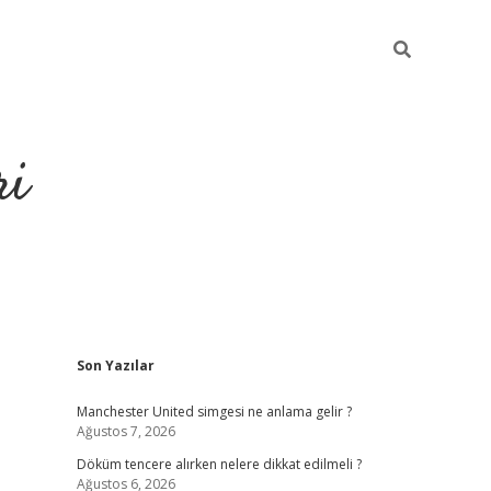
ri
Sidebar
Son Yazılar
grandoperabet
tulipbe
Manchester United simgesi ne anlama gelir ?
Ağustos 7, 2026
Döküm tencere alırken nelere dikkat edilmeli ?
Ağustos 6, 2026