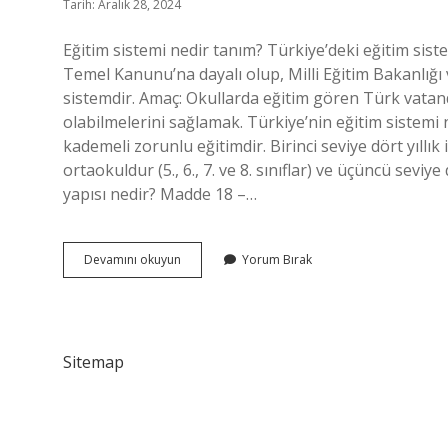
Tarih: Aralık 28, 2024
Eğitim sistemi nedir tanım? Türkiye’deki eğitim sist
Temel Kanunu’na dayalı olup, Milli Eğitim Bakanlığı
sistemdir. Amaç: Okullarda eğitim gören Türk vatan
olabilmelerini sağlamak. Türkiye’nin eğitim sistemi n
kademeli zorunlu eğitimdir. Birinci seviye dört yıllık ilk
ortaokuldur (5., 6., 7. ve 8. sınıflar) ve üçüncü seviye d
yapısı nedir? Madde 18 –…
Eğitim
Devamını okuyun
Yorum Bırak
Sistemimiz
Nedir
Sitemap