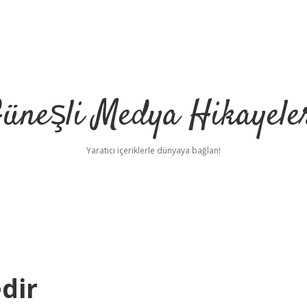
üneşli Medya Hikayele
Yaratıcı içeriklerle dünyaya bağlan!
dir