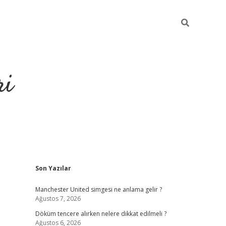
ri
Sidebar
Son Yazılar
grandoperabet
tulipbe
Manchester United simgesi ne anlama gelir ?
Ağustos 7, 2026
Döküm tencere alırken nelere dikkat edilmeli ?
Ağustos 6, 2026