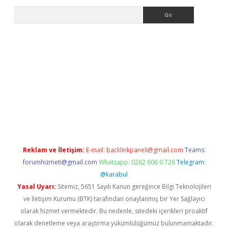
Arama
et
tulipbetgiris.org
Reklam ve İletişim:
E-mail:
backlinkpaneli@gmail.com
Teams:
forumhizmeti@gmail.com
Whatsapp: 0262 606 0 726
Telegram:
@karabul
Yasal Uyarı:
Sitemiz, 5651 Sayılı Kanun gereğince Bilgi Teknolojileri
ve İletişim Kurumu (BTK) tarafından onaylanmış bir Yer Sağlayıcı
olarak hizmet vermektedir. Bu nedenle, sitedeki içerikleri proaktif
olarak denetleme veya araştırma yükümlülüğümüz bulunmamaktadır.