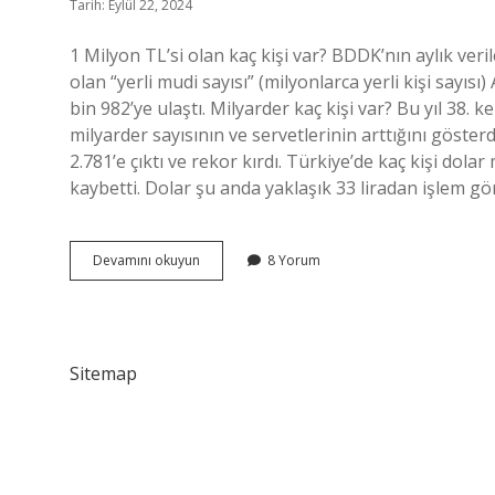
Tarih: Eylül 22, 2024
1 Milyon TL’si olan kaç kişi var? BDDK’nın aylık ver
olan “yerli mudi sayısı” (milyonlarca yerli kişi sayıs
bin 982’ye ulaştı. Milyarder kaç kişi var? Bu yıl 38. 
milyarder sayısının ve servetlerinin arttığını göster
2.781’e çıktı ve rekor kırdı. Türkiye’de kaç kişi dola
kaybetti. Dolar şu anda yaklaşık 33 liradan işlem gö
Kaç
Devamını okuyun
8 Yorum
Kişi
Milyoner
Oldu
Sitemap