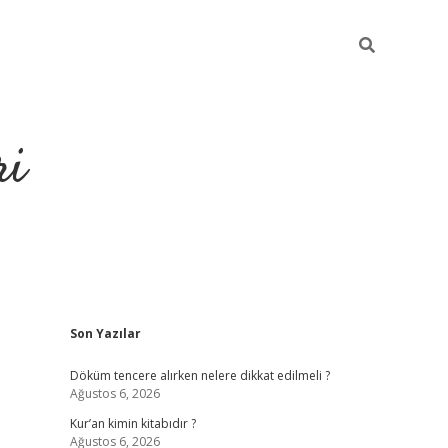
ri
Sidebar
Son Yazılar
grandoperabet
tulipbe
Döküm tencere alırken nelere dikkat edilmeli ?
Ağustos 6, 2026
Kur’an kimin kitabıdır ?
Ağustos 6, 2026