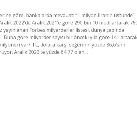
ilerine göre, bankalarda mevduatı “1 milyon liranın üstünde”
ı) Aralık 2022’de Aralık 2021’e göre 290 bin 10 mudi artarak 76
kez yayınlanan Forbes milyarderler listesi, dünya çapında
di. Buna göre milyarder sayısı bir önceki yıla göre 141 artara
r milyoneri var? TL, dolara karşı değerinin yüzde 36,6’sını
rüyor. Aralık 2023’te yüzde 64,77 olan…