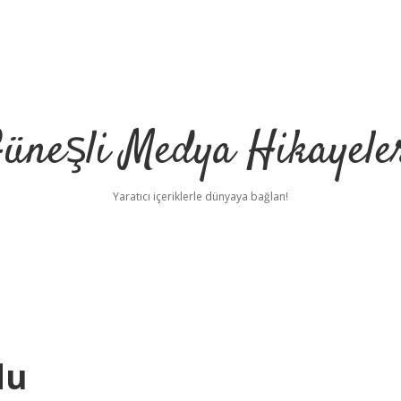
üneşli Medya Hikayele
Yaratıcı içeriklerle dünyaya bağlan!
du