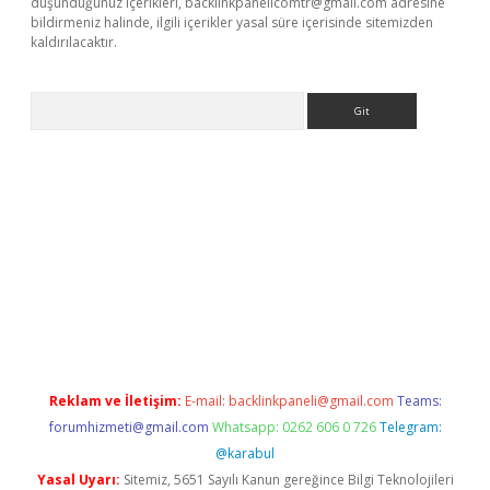
düşündüğünüz içerikleri,
backlinkpanelicomtr@gmail.com
adresine
bildirmeniz halinde, ilgili içerikler yasal süre içerisinde sitemizden
kaldırılacaktır.
Arama
et
tulipbetgiris.org
Reklam ve İletişim:
E-mail:
backlinkpaneli@gmail.com
Teams:
forumhizmeti@gmail.com
Whatsapp: 0262 606 0 726
Telegram:
@karabul
Yasal Uyarı:
Sitemiz, 5651 Sayılı Kanun gereğince Bilgi Teknolojileri