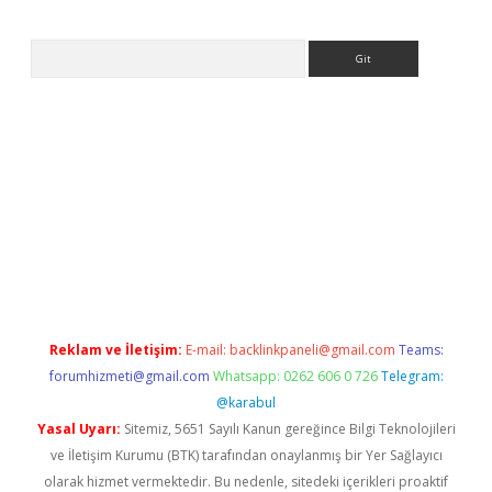
Arama
et
tulipbetgiris.org
Reklam ve İletişim:
E-mail:
backlinkpaneli@gmail.com
Teams:
forumhizmeti@gmail.com
Whatsapp: 0262 606 0 726
Telegram:
@karabul
Yasal Uyarı:
Sitemiz, 5651 Sayılı Kanun gereğince Bilgi Teknolojileri
ve İletişim Kurumu (BTK) tarafından onaylanmış bir Yer Sağlayıcı
olarak hizmet vermektedir. Bu nedenle, sitedeki içerikleri proaktif