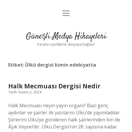
menüyü
Anasayfa
aç
Gizlilik Politikası
Güneşli Medya Hikayeleri
Yasal Uyarı
Yaratıcı içeriklerle dünyaya bağlan!
Hakkımızda
Etiket:
Ülkü dergisi kimin edebiyatta
Halk Mecmuası Dergisi Nedir
Tarih: Kasım 2, 2024
Halk Mecmuası neyin yayın organı? Bazı genç
aydınlar ve şairler ilk yazılarını Ülkü’de yayımladılar.
Şiirlerini Ülkü’ye gönderen halk şairlerinden biri de
Âşık Veysel’dir. Ülkü Dergisi’nin 28. sayısına kadar