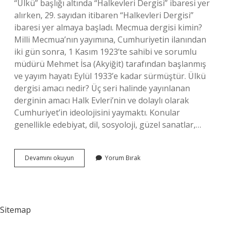
“Ülkü” başlığı altında “Halkevleri Dergisi” ibaresi yer
alırken, 29. sayıdan itibaren “Halkevleri Dergisi”
ibaresi yer almaya başladı. Mecmua dergisi kimin?
Milli Mecmua’nın yayımına, Cumhuriyetin ilanından
iki gün sonra, 1 Kasım 1923’te sahibi ve sorumlu
müdürü Mehmet İsa (Akyiğit) tarafından başlanmış
ve yayım hayatı Eylül 1933’e kadar sürmüştür. Ülkü
dergisi amacı nedir? Üç seri halinde yayınlanan
derginin amacı Halk Evleri’nin ve dolaylı olarak
Cumhuriyet’in ideolojisini yaymaktı. Konular
genellikle edebiyat, dil, sosyoloji, güzel sanatlar,…
Halk
Devamını okuyun
Yorum Bırak
Mecmuası
Dergisi
Nedir
Sitemap