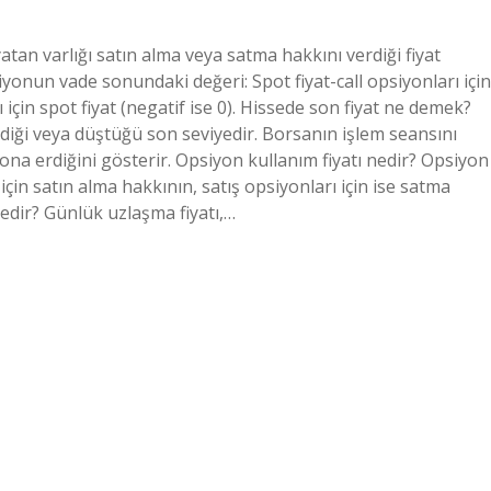
 yatan varlığı satın alma veya satma hakkını verdiği fiyat
iyonun vade sonundaki değeri: Spot fiyat-call opsiyonları için
rı için spot fiyat (negatif ise 0). Hissede son fiyat ne demek?
ldiği veya düştüğü son seviyedir. Borsanın işlem seansını
sona erdiğini gösterir. Opsiyon kullanım fiyatı nedir? Opsiyon
için satın alma hakkının, satış opsiyonları için ise satma
nedir? Günlük uzlaşma fiyatı,…