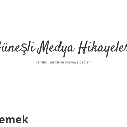
üneşli Medya Hikayele
Yaratıcı içeriklerle dünyaya bağlan!
Demek