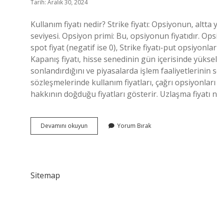
Tarih: Aralık 30, 2024
Kullanım fiyatı nedir? Strike fiyatı: Opsiyonun, altta
seviyesi. Opsiyon primi: Bu, opsiyonun fiyatıdır. Ops
spot fiyat (negatif ise 0), Strike fiyatı-put opsiyonla
Kapanış fiyatı, hisse senedinin gün içerisinde yükse
sonlandırdığını ve piyasalarda işlem faaliyetlerinin 
sözleşmelerinde kullanım fiyatları, çağrı opsiyonları 
hakkının doğduğu fiyatları gösterir. Uzlaşma fiyatı 
Kullanım
Devamını okuyun
Yorum Bırak
Fiyatı
Ne
Demek
Sitemap