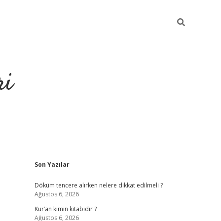
ri
Sidebar
Son Yazılar
grandoperabet
tulipbe
Döküm tencere alırken nelere dikkat edilmeli ?
Ağustos 6, 2026
Kur’an kimin kitabıdır ?
Ağustos 6, 2026