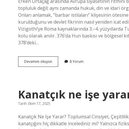
Erken Ortaçağ arasında Avrupa siyasetinin ritmini bel
topluluk değil; aynı zamanda hukuk, din ve idari örgü
Onları anlamak, “barbar istilaları” klişesinin ötesin
kurulduğunu ve devlet fikrinin nasıl yeniden icat ed
Vizigothi’ye Roma kaynaklarında 3.–4. yüzyıllarda T
kolu olarak anılır. 376’da Hun baskısı ve bölgesel kı
378’deki…
Vizigot
Devamını okuyun
8 Yorum
kimlerdir
?
Kanatçık ne işe yara
Tarih: Ekim 17, 2025
Kanatçık Ne İşe Yarar? Toplumsal Cinsiyet, Çeşitlili
kanatçığını hiç dikkatle incelediniz mi? Yalnızca fi