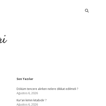
ri
Sidebar
Son Yazılar
grandoperabet
tulipbetgiris
Döküm tencere alırken nelere dikkat edilmeli ?
Ağustos 6, 2026
Kur’an kimin kitabıdır ?
Ağustos 6, 2026