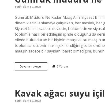
?
Tarih: Ekim 19, 2025
Gümrük Müdürü Ne Kadar Maaş Alır? Siyaset Bilimi 
dinamiklerini anlamaya çalışırken, her meslek, her göre
Siyaset bilimi, sadece devletin, hükümetin ve siyasal
toplumla nasıl bir etkileşim içinde olduğunu da deri
elinde bulunduran bir kişinin maaşı ve bu maaşın ardı
toplumsal düzenin nasıl şekillendiğini gözler önü
maaşın sadece bir sayıdan ibaret olmadığını, bunun
Gümrük
Devamını okuyun
6 Yorum
müdürü
ne
kadar
maaş
alır
Kavak ağacı suyu içil
?
Tarih: Ekim 19, 2025