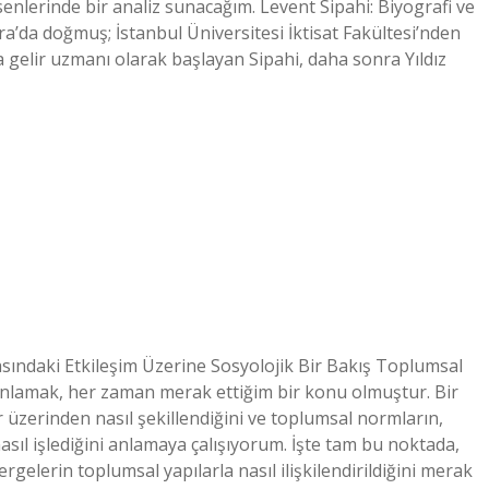
senlerinde bir analiz sunacağım. Levent Sipahi: Biyografi ve
a’da doğmuş; İstanbul Üniversitesi İktisat Fakültesi’nden
 gelir uzmanı olarak başlayan Sipahi, daha sonra Yıldız
asındaki Etkileşim Üzerine Sosyolojik Bir Bakış Toplumsal
yi anlamak, her zaman merak ettiğim bir konu olmuştur. Bir
üzerinden nasıl şekillendiğini ve toplumsal normların,
 nasıl işlediğini anlamaya çalışıyorum. İşte tam bu noktada,
rgelerin toplumsal yapılarla nasıl ilişkilendirildiğini merak