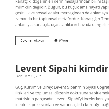
kanatçık, doğanın en derin mesajlarından birini taşır
mümkün değildir. Bugün, bu küçük ama hayati yapının 
çeşitlilik ve sosyal adalet merceğinden de anlamaya 
zamanda bir toplumsal metafordur. Kanatçığın Tem
anlamıyla kanatçık, uçan canlıların havada dengeli,
Kanatçık
Devamını okuyun
6 Yorum
ne
işe
yarar
?
Levent Sipahi kimdir
Tarih: Ekim 15, 2025
Güç, Kurum ve Birey: Levent Sipahi’nin Siyasî Coğraf
ilişkileri ve toplumsal düzenin dokusuna sabitlemek i
matrisinin parçasıdır. Levent Sipahi’yi incelerken, ya
ideolojik pozisyonları ve vatandaşlıkla kurduğu bağl