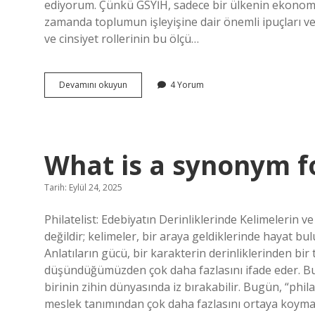
ediyorum. Çünkü GSYİH, sadece bir ülkenin ekonomi
zamanda toplumun işleyişine dair önemli ipuçları ve
ve cinsiyet rollerinin bu ölçü…
GSYİH
Devamını okuyun
4 Yorum
neyi
ölçer
?
What is a synonym fo
Tarih: Eylül 24, 2025
Philatelist: Edebiyatın Derinliklerinde Kelimelerin ve 
değildir; kelimeler, bir araya geldiklerinde hayat bu
Anlatıların gücü, bir karakterin derinliklerinden bi
düşündüğümüzden çok daha fazlasını ifade eder. Bu 
birinin zihin dünyasında iz bırakabilir. Bugün, “phil
meslek tanımından çok daha fazlasını ortaya koymayı 