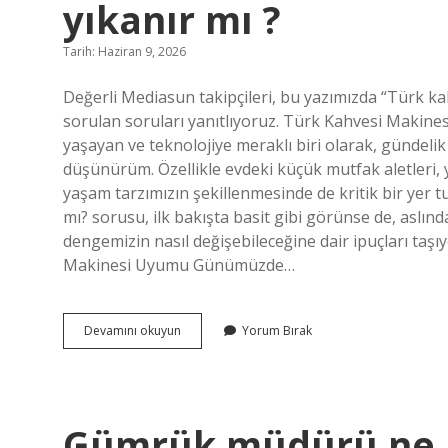
yıkanır mı ?
Tarih: Haziran 9, 2026
Değerli Mediasun takipçileri, bu yazımızda “Türk kahv
sorulan soruları yanıtlıyoruz. Türk Kahvesi Makine
yaşayan ve teknolojiye meraklı biri olarak, gündelik
düşünürüm. Özellikle evdeki küçük mutfak aletleri, y
yaşam tarzımızın şekillenmesinde de kritik bir yer 
mı? sorusu, ilk bakışta basit gibi görünse de, aslın
dengemizin nasıl değişebileceğine dair ipuçları ta
Makinesi Uyumu Günümüzde…
Türk
Devamını okuyun
Yorum Bırak
kahvesi
makinesi
bulaşık
makinesinde
yıkanır
Gümrük müdürü ne k
mı