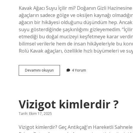
Kavak Ağacı Suyu İçilir mi? Doğanın Gizli Hazinesin
ağaçların sadece gölge ve oksijen kaynağı olmadığ
ağacın bir hikâyesi olduğunu düşündüm hep. Ancak b
suyu gösterdiğinde şaşkınlığımı gizleyemedim. “İçili
etmediği bu doğal mucizeyi keşfetmeye karar verdim.
bilimsel verilerle hem de insan hikâyeleriyle bu ko
Rolü Kavak ağaçları, özellikle hızlı büyümeleri ve s
Kavak
Devamını okuyun
4 Yorum
ağacı
suyu
içilir
mi
?
Vizigot kimlerdir ?
Tarih: Ekim 17, 2025
Vizigot kimlerdir? Geç Antikçağ’ın Hareketli Sahnele