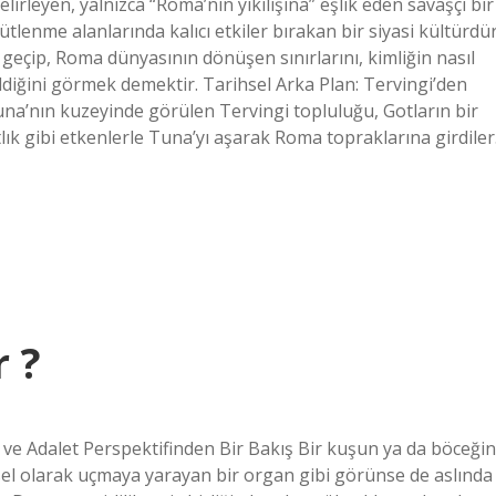
irleyen, yalnızca “Roma’nın yıkılışına” eşlik eden savaşçı bir
tlenme alanlarında kalıcı etkiler bırakan bir siyasi kültürdür
e geçip, Roma dünyasının dönüşen sınırlarını, kimliğin nasıl
ildiğini görmek demektir. Tarihsel Arka Plan: Tervingi’den
una’nın kuzeyinde görülen Tervingi topluluğu, Gotların bir
tlık gibi etkenlerle Tuna’yı aşarak Roma topraklarına girdiler
r ?
k ve Adalet Perspektifinden Bir Bakış Bir kuşun ya da böceğin
ziksel olarak uçmaya yarayan bir organ gibi görünse de aslında