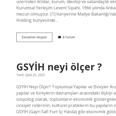
üzerinden iktidar, kurum, ideoloji ve vatandaşlık ek
Kurumsal Yerleşim Levent Sipahi, 1966 yılında Ankar
mezun olmuştur. [1] Kariyerine Maliye Bakanlığı’nda
Holding bünyesinde…
Levent
Devamını okuyun
8 Yorum
Sipahi
kimdir
?
GSYİH neyi ölçer ?
Tarih: Eylül 25, 2025
GSYİH Neyi Ölçer? Toplumsal Yapılar ve Bireyler Ar
yapılar ve bireylerin davranışları arasındaki ilişki
sosyolog olarak, toplumların ekonomik göstergeler 
cinsiyet rollerinin, kültürel pratiklerin bu yapıların
GSYİH (Gayri Safi Yurt İçi Hasıla) gibi ekonomik göste