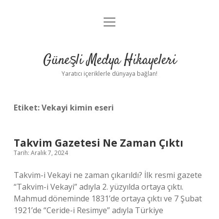
menüyü
Anasayfa
aç
Gizlilik Politikası
Güneşli Medya Hikayeleri
Yasal Uyarı
Yaratıcı içeriklerle dünyaya bağlan!
Hakkımızda
Etiket:
Vekayi kimin eseri
Takvim Gazetesi Ne Zaman Çıktı
Tarih: Aralık 7, 2024
Takvim-i Vekayi ne zaman çıkarıldı? İlk resmi gazete
“Takvim-i Vekayi” adıyla 2. yüzyılda ortaya çıktı.
Mahmud döneminde 1831’de ortaya çıktı ve 7 Şubat
1921’de “Ceride-i Resimye” adıyla Türkiye