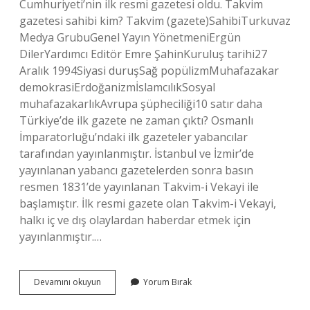
Cumhuriyeti’nin ilk resmi gazetesi oldu. Takvim
gazetesi sahibi kim? Takvim (gazete)SahibiTurkuvaz
Medya GrubuGenel Yayın YönetmeniErgün
DilerYardımcı Editör Emre ŞahinKuruluş tarihi27
Aralık 1994Siyasi duruşSağ popülizmMuhafazakar
demokrasiErdoğanizmİslamcılıkSosyal
muhafazakarlıkAvrupa şüpheciliği10 satır daha
Türkiye’de ilk gazete ne zaman çıktı? Osmanlı
İmparatorluğu’ndaki ilk gazeteler yabancılar
tarafından yayınlanmıştır. İstanbul ve İzmir’de
yayınlanan yabancı gazetelerden sonra basın
resmen 1831’de yayınlanan Takvim-i Vekayi ile
başlamıştır. İlk resmi gazete olan Takvim-i Vekayi,
halkı iç ve dış olaylardan haberdar etmek için
yayınlanmıştır.…
Takvim
Devamını okuyun
Yorum Bırak
Gazetesi
Ne