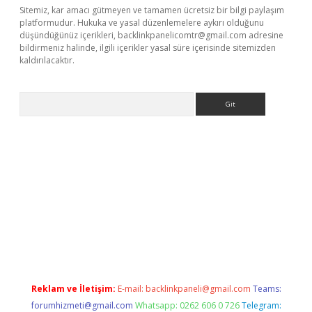
Sitemiz, kar amacı gütmeyen ve tamamen ücretsiz bir bilgi paylaşım
platformudur. Hukuka ve yasal düzenlemelere aykırı olduğunu
düşündüğünüz içerikleri,
backlinkpanelicomtr@gmail.com
adresine
bildirmeniz halinde, ilgili içerikler yasal süre içerisinde sitemizden
kaldırılacaktır.
Arama
et
tulipbetgiris.org
Reklam ve İletişim:
E-mail:
backlinkpaneli@gmail.com
Teams:
forumhizmeti@gmail.com
Whatsapp: 0262 606 0 726
Telegram: