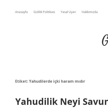
Anasayfa
Gizlilik Politikası
Yasal Uyarı
Hakkımızda
G
Etiket:
Yahudilerde içki haram mıdır
Yahudilik Neyi Savu