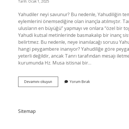
Tarih: Ocak 1, 2025
Yahudiler neyi savunur? Bu nedenle, Yahudiliğin teme
eylemlerini önemsediğine olan inançla atılmıştır. 
ulusların en büyüğü” yapmayı ve onlara “özel bir to
Yahudi kutsal metinlerinde basmakalıp bir inanç sis
belirtmez. Bu nedenle, neye inanılacağı sorusu Yah
hangi peygambere inanıyor? Yahudiliğe göre peygam
yeterli değildir, ancak Tanrı tarafından mesajı ile
kurumunda Hz. Musa istisnai bir…
Yahudilik
Devamını okuyun
Yorum Bırak
Neyi
Savunur
Sitemap