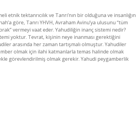
li etnik tektanrıcılık ve Tanrı’nın bir olduğuna ve insanlığın
Tanah’a göre, Tanrı YHVH, Avraham Avinu’ya ulusunu “tüm
prak” vermeyi vaat eder. Yahudiliğin inanç sistemi nedir?
temi yoktur. Tevrat, kişinin neye inanması gerektiğini
udiler arasında her zaman tartışmalı olmuştur. Yahudiler
ber olmak için ilahi katmanlarla temas halinde olmak
tmekle görevlendirilmiş olmak gerekir. Yahudi peygamberlik