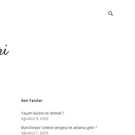
ri
Sidebar
Son Yazılar
grandoperabet
tulipbetg
Yaşam küresi ne demek ?
Ağustos 9, 2026
Manchester United simgesi ne anlama gelir ?
Ağustos 7, 2026