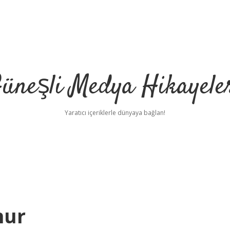
üneşli Medya Hikayele
Yaratıcı içeriklerle dünyaya bağlan!
nur