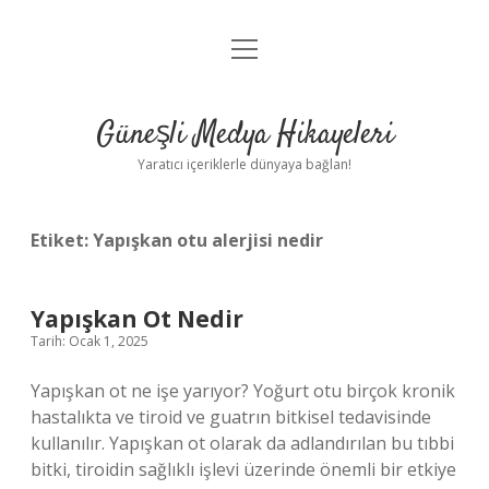
menüyü
Anasayfa
aç
Gizlilik Politikası
Güneşli Medya Hikayeleri
Yasal Uyarı
Yaratıcı içeriklerle dünyaya bağlan!
Hakkımızda
Etiket:
Yapışkan otu alerjisi nedir
Yapışkan Ot Nedir
Tarih: Ocak 1, 2025
Yapışkan ot ne işe yarıyor? Yoğurt otu birçok kronik
hastalıkta ve tiroid ve guatrın bitkisel tedavisinde
kullanılır. Yapışkan ot olarak da adlandırılan bu tıbbi
bitki, tiroidin sağlıklı işlevi üzerinde önemli bir etkiye