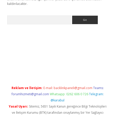
kaldırılacaktır.
Arama
grandoperabet
tulipbetgiris.org
Reklam ve İletişim:
E-mail:
backlinkpaneli@gmail.com
Teams:
forumhizmeti@gmail.com
Whatsapp: 0262 606 0 726
Telegram:
@karabul
Yasal Uyarı:
Sitemiz, 5651 Sayılı Kanun gereğince Bilgi Teknolojileri
ve İletişim Kurumu (BTK) tarafından onaylanmış bir Yer Sağlayıcı