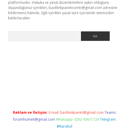
platformudur. Hukuka ve yasal düzenlemelere aykırı olduğunu
düşündüğünüz içerikleri,
backlinkpanelicomtr@gmail.com
adresine
bildirmeniz halinde, ilgili içerikler yasal süre içerisinde sitemizden
kaldırılacaktır.
Arama
et
tulipbetgiris.org
Reklam ve İletişim:
E-mail:
backlinkpaneli@gmail.com
Teams:
forumhizmeti@gmail.com
Whatsapp: 0262 606 0 726
Telegram:
@karabul