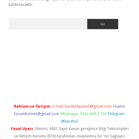
kaldırılacaktır.
Arama
et
tulipbetgiris.org
Reklam ve İletişim:
E-mail:
backlinkpaneli@gmail.com
Teams:
forumhizmeti@gmail.com
Whatsapp: 0262 606 0 726
Telegram:
@karabul
Yasal Uyarı:
Sitemiz, 5651 Sayılı Kanun gereğince Bilgi Teknolojileri
ve İletişim Kurumu (BTK) tarafından onaylanmış bir Yer Sağlayıcı