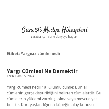
menüyü
Anasayfa
aç
Gizlilik Politikası
Güneşli Medya Hikayeleri
Yasal Uyarı
Yaratıcı içeriklerle dünyaya bağlan!
Hakkımızda
Etiket:
Yargısız cümle nedir
Yargı Cümlesi Ne Demektir
Tarih: Ekim 15, 2024
Yargı cümlesi nedir? a) Olumlu cümle: Bunlar
cümlenin gerçekleştirildiğini belirten cümlelerdir. Bu
cümlelerin yüklemi varoluş, olma veya mevcudiyet
belirtir. Kurt yaşlandığında köpeğin alay konusu