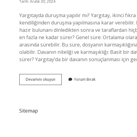
Tarih: Aralık 30, 2024
Yargıtayda duruşma yapılır mı? Yargıtay, ikinci fıkr
kendiliğinden duruşma yapılmasına karar verebilir. 
hazır bulunanı dinledikten sonra ve taraflardan hiçbi
en fazla ne kadar sürer? Genel süre: Ortalama olar
arasında sürebilir. Bu süre, dosyanın karmaşıklığın
olabilir. Davanın niteliği ve karmaşıklığı: Basit bir d
sürer? Yargıtay’da bir davanın sonuçlanması için ge
Yargıtay
Devamını okuyun
Yorum Bırak
Da
Duruşma
Olur
Mu
Sitemap