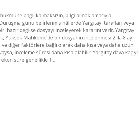
a hükmüne bağlı kalmaksızın, bilgi almak amacıyla
Duruşma günü belirlenmiş hâllerde Yargıtay, tarafları veya
ri hazır değilse dosyayı inceleyerek kararını verir. Yargıtay
ak, Yüksek Mahkeme’de bir dosyanın incelenmesi 2 ila 8 ay
a ve diğer faktörlere bağlı olarak daha kısa veya daha uzun
avaysa, inceleme süresi daha kısa olabilir. Yargıtay dava kaç yı
reken süre genellikle 1…