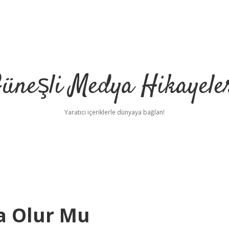
üneşli Medya Hikayele
Yaratıcı içeriklerle dünyaya bağlan!
a Olur Mu