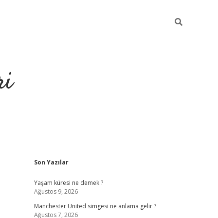
ri
Sidebar
Son Yazılar
grandoperabet
tulipbe
Yaşam küresi ne demek ?
Ağustos 9, 2026
Manchester United simgesi ne anlama gelir ?
Ağustos 7, 2026