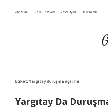
Anasayfa
Gizlilik Politikası
Yasal Uyarı
Hakkımızda
G
Etiket:
Yargıtay duruşma açar mı
Yargıtay Da Duruşm