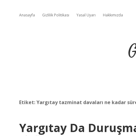
Anasayfa
Gizlilik Politikası
Yasal Uyarı
Hakkımızda
G
Etiket:
Yargıtay tazminat davaları ne kadar sür
Yargıtay Da Duruşm