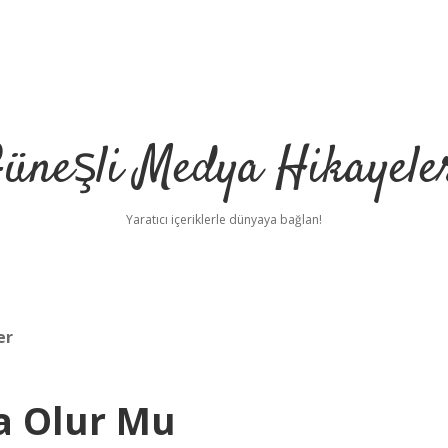
üneşli Medya Hikayele
Yaratıcı içeriklerle dünyaya bağlan!
er
a Olur Mu