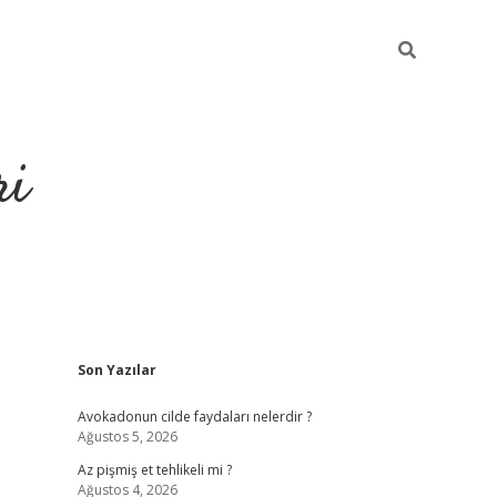
ri
Sidebar
Son Yazılar
grandoperabet
tulipbe
Avokadonun cilde faydaları nelerdir ?
Ağustos 5, 2026
Az pişmiş et tehlikeli mi ?
Ağustos 4, 2026