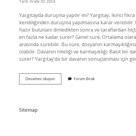
Tarih: Aralık 30, 2024
Yargıtayda duruşma yapılır mı? Yargıtay, ikinci fıkr
kendiliğinden duruşma yapılmasına karar verebilir. 
hazır bulunanı dinledikten sonra ve taraflardan hiçbi
en fazla ne kadar sürer? Genel süre: Ortalama olar
arasında sürebilir. Bu süre, dosyanın karmaşıklığın
olabilir. Davanın niteliği ve karmaşıklığı: Basit bir d
sürer? Yargıtay’da bir davanın sonuçlanması için ge
Yargıtay
Devamını okuyun
Yorum Bırak
Da
Duruşma
Olur
Mu
Sitemap