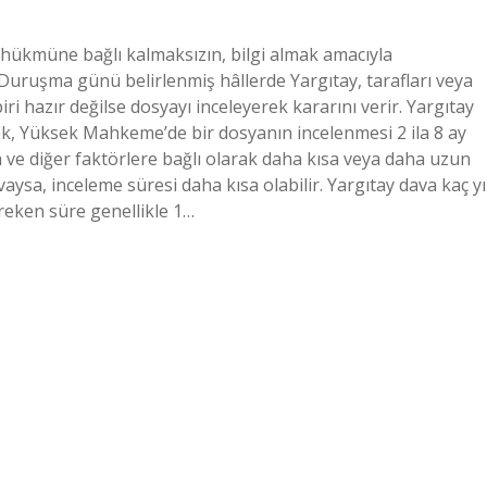
a hükmüne bağlı kalmaksızın, bilgi almak amacıyla
Duruşma günü belirlenmiş hâllerde Yargıtay, tarafları veya
ri hazır değilse dosyayı inceleyerek kararını verir. Yargıtay
ak, Yüksek Mahkeme’de bir dosyanın incelenmesi 2 ila 8 ay
a ve diğer faktörlere bağlı olarak daha kısa veya daha uzun
avaysa, inceleme süresi daha kısa olabilir. Yargıtay dava kaç yı
reken süre genellikle 1…