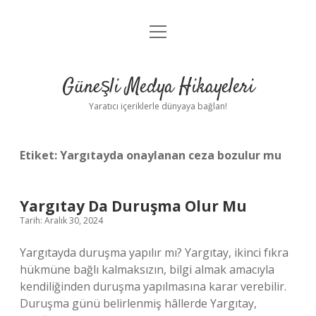
menüyü
Anasayfa
aç
Gizlilik Politikası
Güneşli Medya Hikayeleri
Yasal Uyarı
Yaratıcı içeriklerle dünyaya bağlan!
Hakkımızda
Etiket:
Yargıtayda onaylanan ceza bozulur mu
Yargıtay Da Duruşma Olur Mu
Tarih: Aralık 30, 2024
Yargıtayda duruşma yapılır mı? Yargıtay, ikinci fıkra
hükmüne bağlı kalmaksızın, bilgi almak amacıyla
kendiliğinden duruşma yapılmasına karar verebilir.
Duruşma günü belirlenmiş hâllerde Yargıtay,