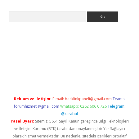
Arama
et
tulipbetgiris.org
Reklam ve İletişim:
E-mail:
backlinkpaneli@gmail.com
Teams:
forumhizmeti@gmail.com
Whatsapp: 0262 606 0 726
Telegram:
@karabul
Yasal Uyarı:
Sitemiz, 5651 Sayılı Kanun gereğince Bilgi Teknolojileri
ve İletişim Kurumu (BTK) tarafından onaylanmış bir Yer Sağlayıcı
olarak hizmet vermektedir. Bu nedenle, sitedeki içerikleri proaktif