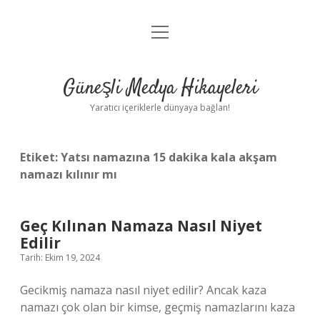
menüyü
Anasayfa
aç
Gizlilik Politikası
Güneşli Medya Hikayeleri
Yasal Uyarı
Yaratıcı içeriklerle dünyaya bağlan!
Hakkımızda
Etiket:
Yatsı namazına 15 dakika kala akşam
namazı kılınır mı
Geç Kılınan Namaza Nasıl Niyet
Edilir
Tarih: Ekim 19, 2024
Gecikmiş namaza nasıl niyet edilir? Ancak kaza
namazı çok olan bir kimse, geçmiş namazlarını kaza