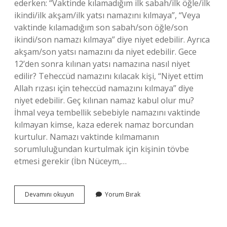
ederken: “Vaktinde kılamadığım ilk sabah/ilk öğle/ilk
ikindi/ilk akşam/ilk yatsı namazını kılmaya”, “Veya
vaktinde kılamadığım son sabah/son öğle/son
ikindi/son namazı kılmaya” diye niyet edebilir. Ayrıca
akşam/son yatsı namazını da niyet edebilir. Gece
12’den sonra kılınan yatsı namazına nasıl niyet
edilir? Teheccüd namazını kılacak kişi, “Niyet ettim
Allah rızası için teheccüd namazını kılmaya” diye
niyet edebilir. Geç kılınan namaz kabul olur mu?
İhmal veya tembellik sebebiyle namazını vaktinde
kılmayan kimse, kaza ederek namaz borcundan
kurtulur. Namazı vaktinde kılmamanın
sorumluluğundan kurtulmak için kişinin tövbe
etmesi gerekir (İbn Nüceym,…
Geç
Devamını okuyun
Yorum Bırak
Kılınan
Namaza
Nasıl