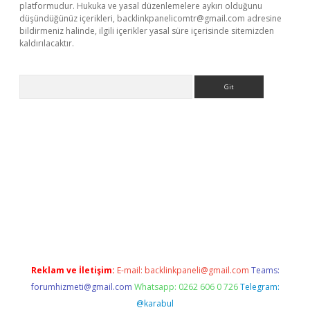
platformudur. Hukuka ve yasal düzenlemelere aykırı olduğunu
düşündüğünüz içerikleri,
backlinkpanelicomtr@gmail.com
adresine
bildirmeniz halinde, ilgili içerikler yasal süre içerisinde sitemizden
kaldırılacaktır.
Arama
et
tulipbetgiris.org
Reklam ve İletişim:
E-mail:
backlinkpaneli@gmail.com
Teams:
forumhizmeti@gmail.com
Whatsapp: 0262 606 0 726
Telegram:
@karabul